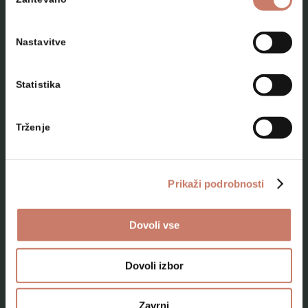
soglasja
Nastavitve
Statistika
NAČRTUJTE SVOJ OBISK
Trženje
Lokacije
Top 10 zanimivosti
Prikaži podrobnosti
Kam na izlet
Dovoli vse
Programi za skupine odraslih
Programi za šole
Dovoli izbor
Kje smo
Zavrni