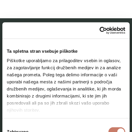
MESTNI MUZEJ IDRIJA
Ta spletna stran vsebuje piškotke
O muzeju
Piškotke uporabljamo za prilagoditev vsebin in oglasov,
Naše zbirke
za zagotavljanje funkcij družbenih medijev in za analize
našega prometa. Poleg tega delimo informacije o vaši
Aktualno
uporabi našega mesta z našimi partnerji s področja
Kontakt
družbenih medijev, oglaševanja in analitike, ki jih morda
kombinirajo z drugimi informacijami, ki ste jim jih
posredovali ali pa so jih zbrali skozi vašo uporabo
njihovih storitev.
Izbira
Zahtevano