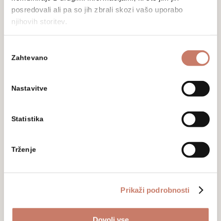
posredovali ali pa so jih zbrali skozi vašo uporabo
njihovih storitev.
Ne zamudite
Izbira
Prijavite se na naše novice in sledite
Zahtevano
soglasja
aktualnim dogodkom, prireditvam in
razstavam.
Nastavitve
Statistika
Trženje
Z vpisom svojega elektronskega naslova soglašate,
da vas Mestni muzej Idrija na vaš elektronski naslov
Prikaži podrobnosti
obvešča o dogodkih, aktivnostih in novostih.
Podrobnejša določila glede varstva osebnih
podatkov ter pravic in obveznosti v tej zvezi, so
Dovoli vse
opredeljena v Politiki varstva osebnih podatkov, ki je