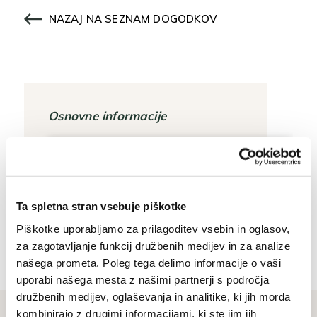
NAZAJ NA SEZNAM DOGODKOV
Osnovne informacije
+386 (0)5 37 266 00
tajnistvo@muzej-idrija-
Ta spletna stran vsebuje piškotke
cerkno.si
Piškotke uporabljamo za prilagoditev vsebin in oglasov,
za zagotavljanje funkcij družbenih medijev in za analize
našega prometa. Poleg tega delimo informacije o vaši
uporabi našega mesta z našimi partnerji s področja
družbenih medijev, oglaševanja in analitike, ki jih morda
kombinirajo z drugimi informacijami, ki ste jim jih