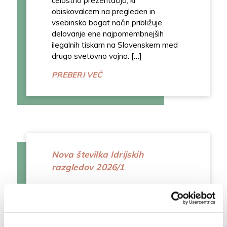
celostno prezentacijo, ki
obiskovalcem na pregleden in
vsebinsko bogat način približuje
delovanje ene najpomembnejših
ilegalnih tiskarn na Slovenskem med
drugo svetovno vojno. […]
PREBERI VEČ
Nova številka Idrijskih
razgledov 2026/1
Datum: 02. 07. 2026
Izšla je nova številka domoznanske
revije Idrijski razgledi. Nova izdaja
prinaša raznolike prispevke s področij