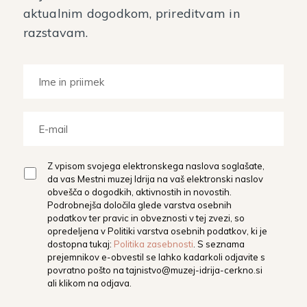
aktualnim dogodkom, prireditvam in
razstavam.
Z vpisom svojega elektronskega naslova soglašate,
da vas Mestni muzej Idrija na vaš elektronski naslov
obvešča o dogodkih, aktivnostih in novostih.
Podrobnejša določila glede varstva osebnih
podatkov ter pravic in obveznosti v tej zvezi, so
opredeljena v Politiki varstva osebnih podatkov, ki je
dostopna tukaj:
Politika zasebnosti
. S seznama
prejemnikov e-obvestil se lahko kadarkoli odjavite s
povratno pošto na
tajnistvo@muzej-idrija-cerkno.si
ali klikom na odjava.