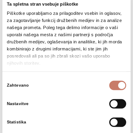
Ta spletna stran vsebuje piškotke
naravoslovja, kulturne dediščine,
glasbe, likovne umetnosti, osebnosti,
Piškotke uporabljamo za prilagoditev vsebin in oglasov,
literature in predstavitev. Tudi tokrat
za zagotavljanje funkcij družbenih medijev in za analize
revija ponuja vpogled […]
našega prometa. Poleg tega delimo informacije o vaši
uporabi našega mesta z našimi partnerji s področja
PREBERI VEČ
družbenih medijev, oglaševanja in analitike, ki jih morda
kombinirajo z drugimi informacijami, ki ste jim jih
posredovali ali pa so jih zbrali skozi vašo uporabo
njihovih storitev.
Izbira
Napovednik dogodkov JUNIJ
Zahtevano
soglasja
Datum: 03. 06. 2026
Nastavitve
PREBERI VEČ
Statistika