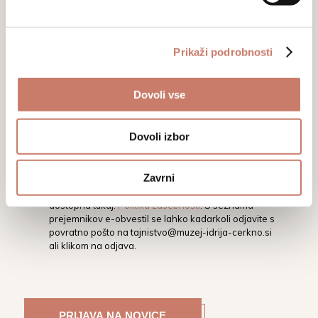
Prikaži podrobnosti
Dovoli vse
Z vpisom svojega elektronskega naslova soglašate,
Dovoli izbor
da vas Mestni muzej Idrija na vaš elektronski naslov
obvešča o dogodkih, aktivnostih in novostih.
Podrobnejša določila glede varstva osebnih
Zavrni
podatkov ter pravic in obveznosti v tej zvezi, so
opredeljena v Politiki varstva osebnih podatkov, ki je
dostopna tukaj:
Politika zasebnosti
. S seznama
prejemnikov e-obvestil se lahko kadarkoli odjavite s
povratno pošto na
tajnistvo@muzej-idrija-cerkno.si
ali klikom na odjava.