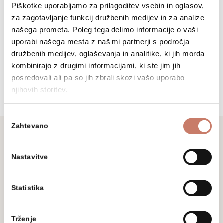
Novice
Piškotke uporabljamo za prilagoditev vsebin in oglasov,
za zagotavljanje funkcij družbenih medijev in za analize
našega prometa. Poleg tega delimo informacije o vaši
uporabi našega mesta z našimi partnerji s področja
družbenih medijev, oglaševanja in analitike, ki jih morda
kombinirajo z drugimi informacijami, ki ste jim jih
posredovali ali pa so jih zbrali skozi vašo uporabo
njihovih storitev.
Izbira
Zahtevano
soglasja
Nastavitve
Ne zamudite
Prijavite se na naše novice in sledite
Statistika
aktualnim dogodkom, prireditvam in
razstavam.
Trženje