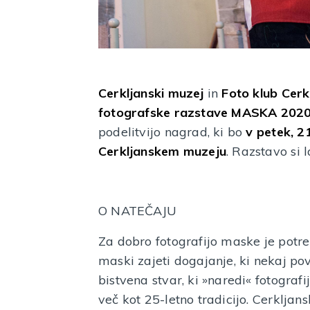
Cerkljanski muzej
in
Foto klub Cer
fotografske razstave MASKA 202
podelitvijo nagrad, ki bo
v petek, 2
Cerkljanskem muzeju
. Razstavo si
O NATEČAJU
Za dobro fotografijo maske je potr
maski zajeti dogajanje, ki nekaj pov
bistvena stvar, ki »naredi« fotograf
več kot 25-letno tradicijo. Cerklja