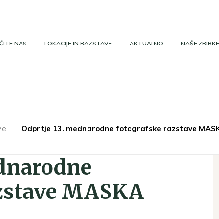
ČITE NAS
LOKACIJE IN RAZSTAVE
AKTUALNO
NAŠE ZBIRKE
ve
Odprtje 13. mednarodne fotografske razstave MAS
ednarodne
azstave MASKA