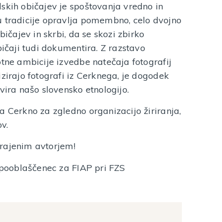
skih običajev je spoštovanja vredno in
u tradicije opravlja pomembno, celo dvojno
bičajev in skrbi, da se skozi zbirko
bičaji tudi dokumentira. Z razstavo
otne ambicije izvedbe natečaja fotografij
izirajo fotografi iz Cerknega, je dogodek
vira našo slovensko etnologijo.
a Cerkno za zgledno organizacijo žiriranja,
v.
rajenim avtorjem!
, pooblaščenec za FIAP pri FZS