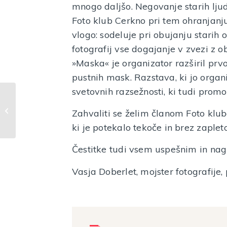
mnogo daljšo. Negovanje starih ljud
Foto klub Cerkno pri tem ohranjanj
vlogo: sodeluje pri obujanju starih o
fotografij vse dogajanje v zvezi z o
»Maska« je organizator razširil prv
pustnih mask. Razstava, ki jo organ
svetovnih razsežnosti, ki tudi promo
Pustna delavnica za
Zahvaliti se želim članom Foto klub
otroke
ki je potekalo tekoče in brez zapleto
Čestitke tudi vsem uspešnim in nag
Vasja Doberlet, mojster fotografije