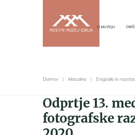
O MUZEJU
OBIŠ
Domov
Aktualno
Dogodki in razsta
Odprtje 13. m
fotografske r
2020