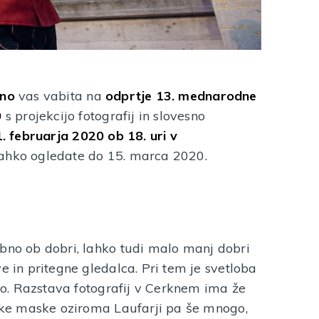
kno
vas vabita na
odprtje 13. mednarodne
0
s projekcijo fotografij in slovesno
1. februarja 2020 ob 18. uri v
 lahko ogledate do 15. marca 2020.
ebno ob dobri, lahko tudi malo manj dobri
e in pritegne gledalca. Pri tem je svetloba
ijo. Razstava fotografij v Cerknem ima že
nske maske oziroma Laufarji pa še mnogo,