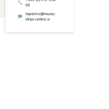
00
tajnistvo@muzej-
idrija-cerkno.si