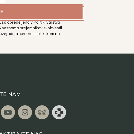
estni muzej Idrija na vaš
tih. Podrobnejša določila glede
 so opredeljena v Politiki varstva
 S seznama prejemnikov e-obvestil
zej-idrija-cerkno.si
ali klikom na
ITE NAM
AKTIRAJTE NAS