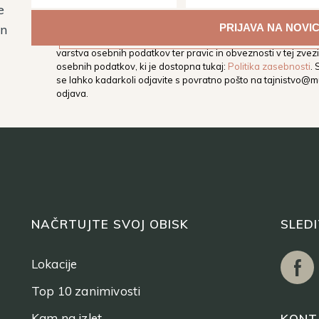
e
Z vpisom svojega elektronskega naslova soglašate, da vas M
in
elektronski naslov obvešča o dogodkih, aktivnostih in novos
varstva osebnih podatkov ter pravic in obveznosti v tej zvezi,
osebnih podatkov, ki je dostopna tukaj:
Politika zasebnosti
.
se lahko kadarkoli odjavite s povratno pošto na
tajnistvo@mu
odjava.
NAČRTUJTE SVOJ OBISK
SLED
Lokacije
Top 10 zanimivosti
Kam na izlet
KONT