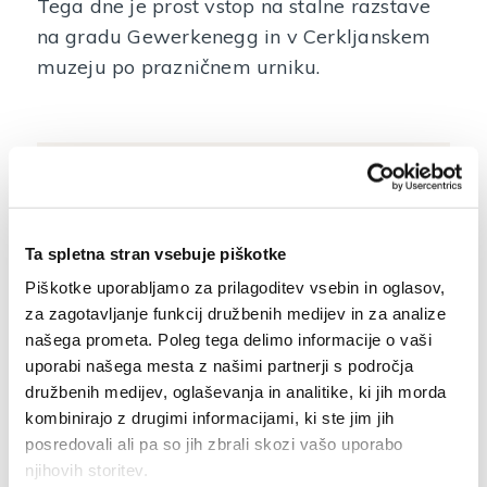
Tega dne je prost vstop na stalne razstave
na gradu Gewerkenegg in v Cerkljanskem
muzeju po prazničnem urniku.
Vabilo na dogodek 8. februarja
2019
Ta spletna stran vsebuje piškotke
Piškotke uporabljamo za prilagoditev vsebin in oglasov,
za zagotavljanje funkcij družbenih medijev in za analize
našega prometa. Poleg tega delimo informacije o vaši
uporabi našega mesta z našimi partnerji s področja
NAZAJ NA SEZNAM DOGODKOV
družbenih medijev, oglaševanja in analitike, ki jih morda
kombinirajo z drugimi informacijami, ki ste jim jih
posredovali ali pa so jih zbrali skozi vašo uporabo
njihovih storitev.