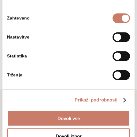
Izbira
Osnovne informacije
Zahtevano
soglasja
Nastavitve
+386 (0)5 37 266 00
tajnistvo@muzej-idrija-
Statistika
cerkno.si
Trženje
Prikaži podrobnosti
Ne zamudite
Dovoli vse
Prijavite se na naše novice in sledite
Dovoli izbor