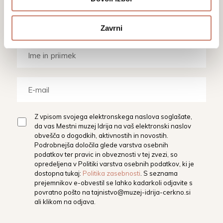
aktualnim dogodkom, prireditvam in
razstavam.
Zavrni
Z vpisom svojega elektronskega naslova soglašate,
da vas Mestni muzej Idrija na vaš elektronski naslov
obvešča o dogodkih, aktivnostih in novostih.
Podrobnejša določila glede varstva osebnih
podatkov ter pravic in obveznosti v tej zvezi, so
opredeljena v Politiki varstva osebnih podatkov, ki je
dostopna tukaj:
Politika zasebnosti
. S seznama
prejemnikov e-obvestil se lahko kadarkoli odjavite s
povratno pošto na
tajnistvo@muzej-idrija-cerkno.si
ali klikom na odjava.