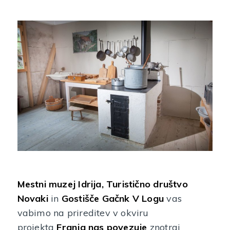
Mestni muzej Idrija,
Turistično društvo
Novaki
in
Gostišče Gačnk V Logu
vas
vabimo na prireditev v okviru
projekta
Franja nas povezuje
znotraj