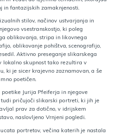
nj in fantazijskih zamaknjenosti.
zualnih stilov, načinov ustvarjanja in
njegovo vsestranskostjo, ki poleg
ga oblikovanja, stripa in likovnega
fijo, oblikovanje pohištva, scenografijo,
esedil. Aktivno preseganje slikarskega
 lokalno skupnost tako rezultira v
, ki je sicer krajevno zaznamovan, a še
imno poetičen.
oetike Jurija Pfeiferja in njegove
udi pričujoči slikarski portreti, ki jih je
vljal prav za dotično, v idrijskem
avo, naslovljeno Vrnjeni pogledi.
ucata portretov, večina katerih je nastala