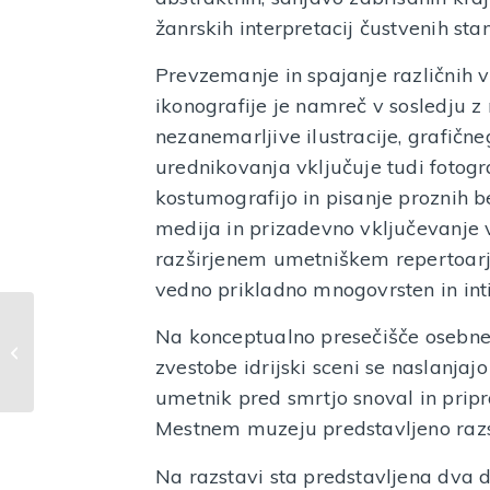
žanrskih interpretacij čustvenih sta
Prevzemanje in spajanje različnih vi
ikonografije je namreč v sosledju z 
nezanemarljive ilustracije, grafične
urednikovanja vključuje tudi fotogra
kostumografijo in pisanje proznih b
medija in prizadevno vključevanje v
razširjenem umetniškem repertoarju
vedno prikladno mnogovrsten in int
Predstavitev zbornika
Na konceptualno presečišče osebne p
Franja: Spomin in
zvestobe idrijski sceni se naslanjajo t
opomin
umetnik pred smrtjo snoval in pripra
Mestnem muzeju predstavljeno razst
Na razstavi sta predstavljena dva d