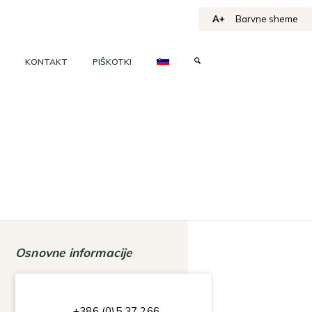
A+
Barvne sheme
KONTAKT
PIŠKOTKI
Osnovne informacije
+386 (0)5 37 266