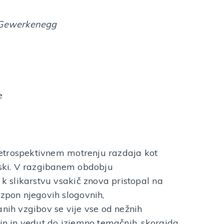
d Gewerkenegg
e
v retrospektivnem motrenju razdaja kot
nski. V razgibanem obdobju
 k slikarstvu vsakič znova pristopal na
azpon njegovih slogovnih,
h vzgibov se vije vse od nežnih
jin in vedut do izjemno temačnih, skorajda