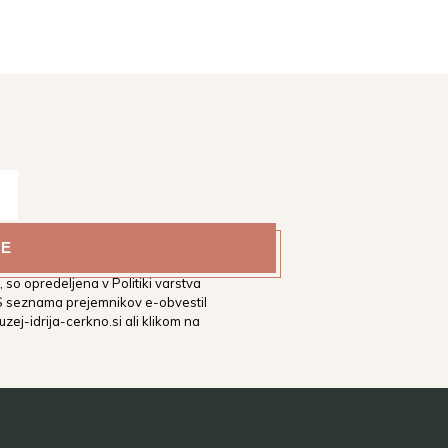
estni muzej Idrija na vaš
tih. Podrobnejša določila glede
 so opredeljena v Politiki varstva
 S seznama prejemnikov e-obvestil
zej-idrija-cerkno.si
ali klikom na