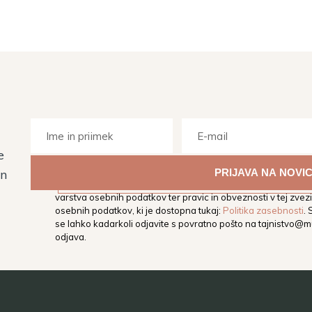
e
Z vpisom svojega elektronskega naslova soglašate, da vas M
in
elektronski naslov obvešča o dogodkih, aktivnostih in novos
varstva osebnih podatkov ter pravic in obveznosti v tej zvezi,
osebnih podatkov, ki je dostopna tukaj:
Politika zasebnosti
.
se lahko kadarkoli odjavite s povratno pošto na
tajnistvo@mu
odjava.