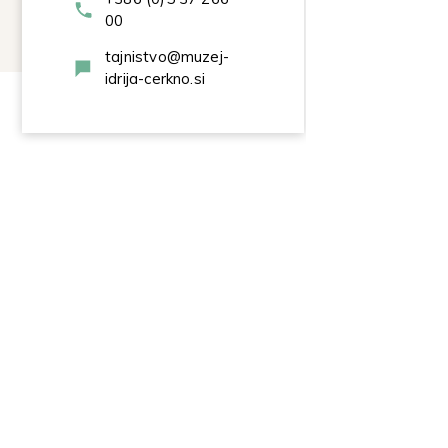
00
tajnistvo@muzej-
idrija-cerkno.si