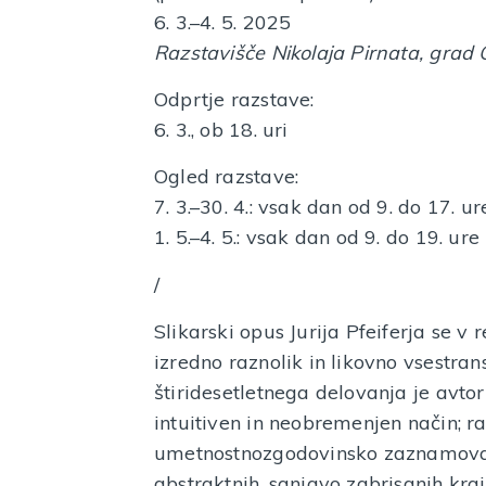
6. 3.–4. 5. 2025
Razstavišče Nikolaja Pirnata, gra
Odprtje razstave:
6. 3., ob 18. uri
Ogled razstave:
7. 3.–30. 4.: vsak dan od 9. do 17. ur
1. 5.–4. 5.: vsak dan od 9. do 19. ure
/
Slikarski opus Jurija Pfeiferja se 
izredno raznolik in likovno vsestra
štiridesetletnega delovanja je avtor
intuitiven in neobremenjen način; r
umetnostnozgodovinsko zaznamovani
abstraktnih, sanjavo zabrisanih kra