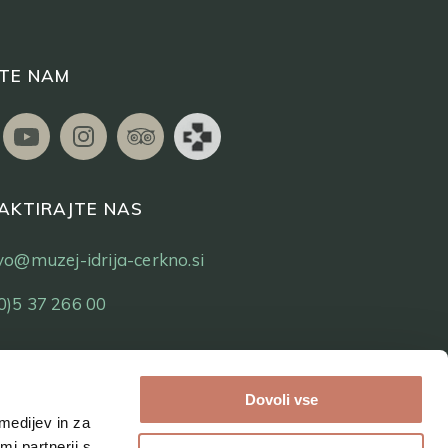
ITE NAM
AKTIRAJTE NAS
tvo@muzej-idrija-cerkno.si
0)5 37 266 00
Dovoli vse
medijev in za
i partnerji s