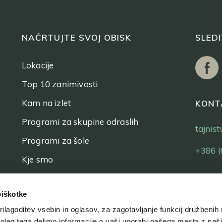
NAČRTUJTE SVOJ OBISK
SLED
Lokacije
Top 10 zanimivosti
Kam na izlet
KONT
Programi za skupine odraslih
tajnis
Programi za šole
+386 (
Kje smo
Vstopnice
piškotke
ilagoditev vsebin in oglasov, za zagotavljanje funkcij družbenih 
leg tega delimo informacije o vaši uporabi našega mesta z našim