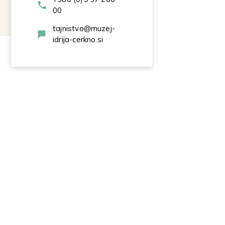
00
tajnistvo@muzej-
idrija-cerkno.si