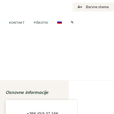
A+
Barvne sheme
KONTAKT
PIŠKOTKI
Osnovne informacije
+386 (0)5 37 266