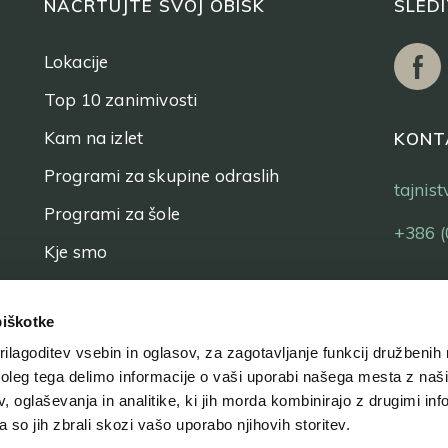
NAČRTUJTE SVOJ OBISK
SLED
Lokacije
Top 10 zanimivosti
Kam na izlet
KONT
Programi za skupine odraslih
tajnis
Programi za šole
+386 (
Kje smo
Vstopnice
piškotke
ilagoditev vsebin in oglasov, za zagotavljanje funkcij družbenih 
leg tega delimo informacije o vaši uporabi našega mesta z našim
 oglaševanja in analitike, ki jih morda kombinirajo z drugimi inf
pa so jih zbrali skozi vašo uporabo njihovih storitev.