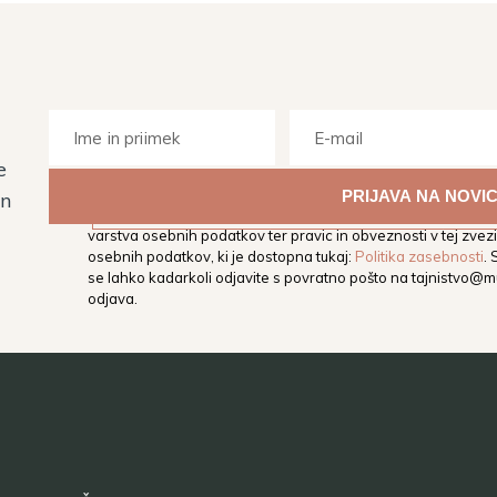
e
Z vpisom svojega elektronskega naslova soglašate, da vas M
in
elektronski naslov obvešča o dogodkih, aktivnostih in novos
varstva osebnih podatkov ter pravic in obveznosti v tej zvezi,
osebnih podatkov, ki je dostopna tukaj:
Politika zasebnosti
.
se lahko kadarkoli odjavite s povratno pošto na
tajnistvo@mu
odjava.