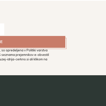
estni muzej Idrija na vaš
tih. Podrobnejša določila glede
 so opredeljena v Politiki varstva
 S seznama prejemnikov e-obvestil
zej-idrija-cerkno.si
ali klikom na