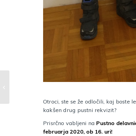
Odprtje razstave
Cerkljanski laufarji v
klekljanih podobah
Otroci, ste se že odločili, kaj boste 
kakšen drug pustni rekvizit?
Prisrčno vabljeni na
Pustno delavni
februarja 2020, ob 16. uri!