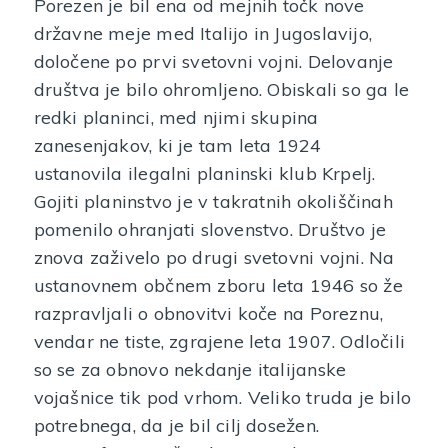
Porezen je bil ena od mejnih točk nove
državne meje med Italijo in Jugoslavijo,
določene po prvi svetovni vojni. Delovanje
društva je bilo ohromljeno. Obiskali so ga le
redki planinci, med njimi skupina
zanesenjakov, ki je tam leta 1924
ustanovila ilegalni planinski klub Krpelj.
Gojiti planinstvo je v takratnih okoliščinah
pomenilo ohranjati slovenstvo. Društvo je
znova zaživelo po drugi svetovni vojni. Na
ustanovnem občnem zboru leta 1946 so že
razpravljali o obnovitvi koče na Poreznu,
vendar ne tiste, zgrajene leta 1907. Odločili
so se za obnovo nekdanje italijanske
vojašnice tik pod vrhom. Veliko truda je bilo
potrebnega, da je bil cilj dosežen.