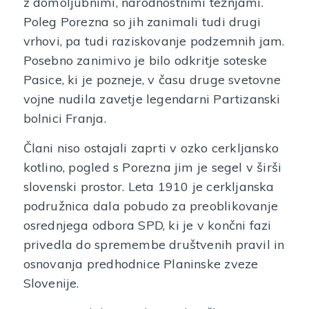
z domoljubnimi, narodnostnimi težnjami.
Poleg Porezna so jih zanimali tudi drugi
vrhovi, pa tudi raziskovanje podzemnih jam.
Posebno zanimivo je bilo odkritje soteske
Pasice, ki je pozneje, v času druge svetovne
vojne nudila zavetje legendarni Partizanski
bolnici Franja.
Člani niso ostajali zaprti v ozko cerkljansko
kotlino, pogled s Porezna jim je segel v širši
slovenski prostor. Leta 1910 je cerkljanska
podružnica dala pobudo za preoblikovanje
osrednjega odbora SPD, ki je v končni fazi
privedla do spremembe društvenih pravil in
osnovanja predhodnice Planinske zveze
Slovenije.