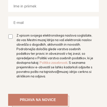
Z vpisom svojega elektronskega naslova soglašate,
da vas Mestni muzej Idrija na vaš elektronski naslov
obvešča o dogodkih, aktivnostih in novostih.
Podrobnejša določila glede varstva osebnih
podatkov ter pravic in obveznosti v tej zvezi, so
opredeljena v Politiki varstva osebnih podatkov, ki je
dostopna tukaj:
Politika zasebnosti
. S seznama
prejemnikov e-obvestil se lahko kadarkoli odjavite s
povratno pošto na
tajnistvo@muzej-idrija-cerkno.si
ali klikom na odjava.