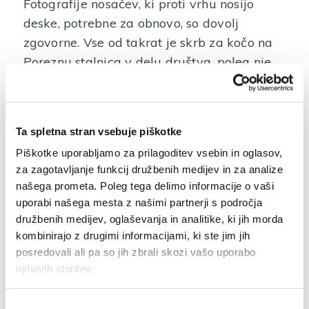
Fotografije nosačev, ki proti vrhu nosijo
deske, potrebne za obnovo, so dovolj
zgovorne. Vse od takrat je skrb za kočo na
Poreznu stalnica v delu društva, poleg nje
so pred leti skrbeli tudi za kočo na Črnem
vrhu in za več planinskih zavetišč. V
desetletjih po vojni se je v okviru društva
Ta spletna stran vsebuje piškotke
ustanovilo več odsekov (gospodarski,
Piškotke uporabljamo za prilagoditev vsebin in oglasov,
markacijski, mladinski, vodniški, alpinistični,
za zagotavljanje funkcij družbenih medijev in za analize
odsek za varstvo gorske narave,
našega prometa. Poleg tega delimo informacije o vaši
turnokolesarski), ki vsak na svoj način
uporabi našega mesta z našimi partnerji s področja
skrbijo, da ostajajo naše planinske poti
družbenih medijev, oglaševanja in analitike, ki jih morda
urejene, koča na Poreznu vzdrževana,
kombinirajo z drugimi informacijami, ki ste jim jih
posredovali ali pa so jih zbrali skozi vašo uporabo
planinci pa deležni prijaznega sprejema in
njihovih storitev.
postrežbe. Ob vsem naštetem pa skrbijo, da
se člani društva smelo in varno podajajo v
Izbira