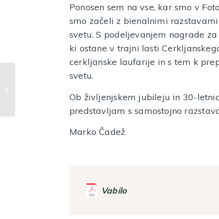
Ponosen sem na vse, kar smo v Foto
smo začeli z bienalnimi razstavami
svetu. S podeljevanjem nagrade za »
ki ostane v trajni lasti Cerkljanske
cerkljanske laufarije in s tem k pr
svetu.
Pustna delavnica za
otroke
Ob življenjskem jubileju in 30-letn
predstavljam s samostojno razstavo 
Marko Čadež
Vabilo