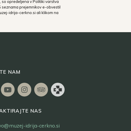
 so opredeljena v Politiki varstva
 S seznama prejemnikov e-obvestil
zej-idrija-cerkno.si
ali klikom na
ITE NAM
AKTIRAJTE NAS
tvo@muzej-idrija-cerkno.si