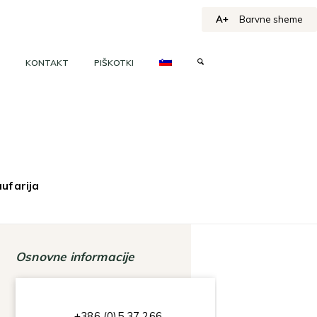
A+
Barvne sheme
KONTAKT
PIŠKOTKI
ufarija
Osnovne informacije
+386 (0)5 37 266