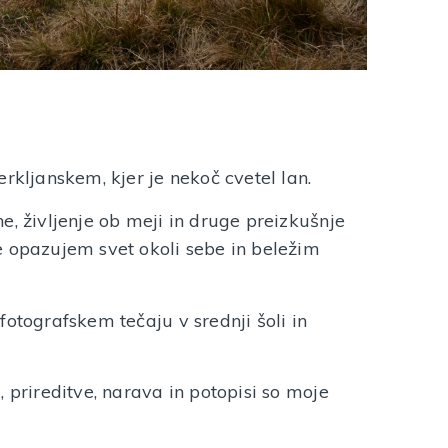
rkljanskem, kjer je nekoč cvetel lan.
e, življenje ob meji in druge preizkušnje
e opazujem svet okoli sebe in beležim
fotografskem tečaju v srednji šoli in
 prireditve, narava in potopisi so moje