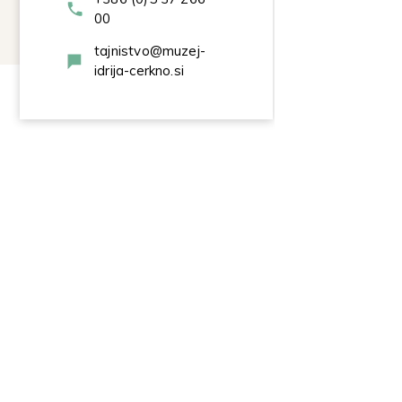
00
tajnistvo@muzej-
idrija-cerkno.si