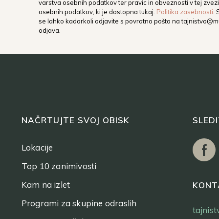
varstva osebnih podatkov ter pravic in obveznosti v tej zvezi,
osebnih podatkov, ki je dostopna tukaj:
Politika zasebnosti
.
se lahko kadarkoli odjavite s povratno pošto na
tajnistvo@mu
odjava.
NAČRTUJTE SVOJ OBISK
SLED
Lokacije
Top 10 zanimivosti
Kam na izlet
KONT
Programi za skupine odraslih
tajnis