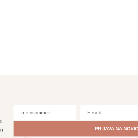
e
Z vpisom svojega elektronskega naslova soglašate, da vas M
in
elektronski naslov obvešča o dogodkih, aktivnostih in novos