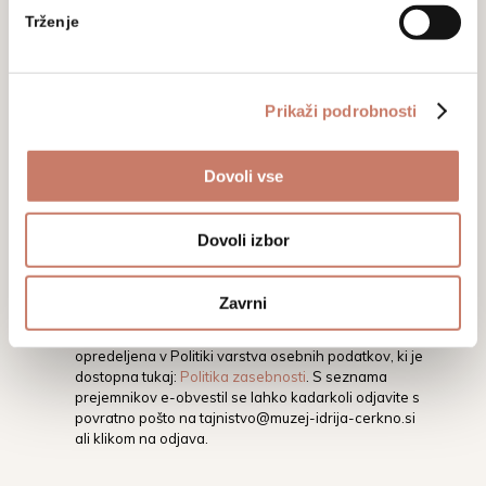
aktualnim dogodkom, prireditvam in
Trženje
razstavam.
Prikaži podrobnosti
Dovoli vse
Dovoli izbor
Z vpisom svojega elektronskega naslova soglašate,
da vas Mestni muzej Idrija na vaš elektronski naslov
obvešča o dogodkih, aktivnostih in novostih.
Zavrni
Podrobnejša določila glede varstva osebnih
podatkov ter pravic in obveznosti v tej zvezi, so
opredeljena v Politiki varstva osebnih podatkov, ki je
dostopna tukaj:
Politika zasebnosti
. S seznama
prejemnikov e-obvestil se lahko kadarkoli odjavite s
povratno pošto na
tajnistvo@muzej-idrija-cerkno.si
ali klikom na odjava.