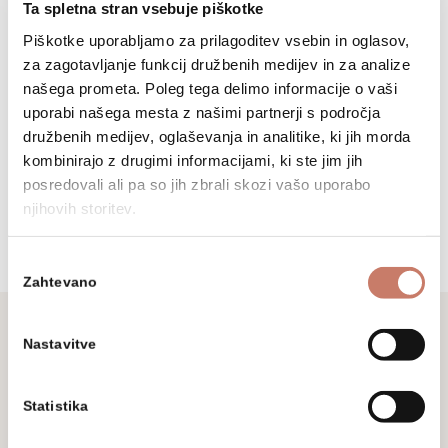
Ta spletna stran vsebuje piškotke
Piškotke uporabljamo za prilagoditev vsebin in oglasov,
Osnovne informacije
za zagotavljanje funkcij družbenih medijev in za analize
našega prometa. Poleg tega delimo informacije o vaši
uporabi našega mesta z našimi partnerji s področja
+386 (0)5 37 266 00
družbenih medijev, oglaševanja in analitike, ki jih morda
kombinirajo z drugimi informacijami, ki ste jim jih
tajnistvo@muzej-idrija-
posredovali ali pa so jih zbrali skozi vašo uporabo
cerkno.si
njihovih storitev.
Izbira
Zahtevano
soglasja
Nastavitve
Ne zamudite
Statistika
Prijavite se na naše novice in sledite