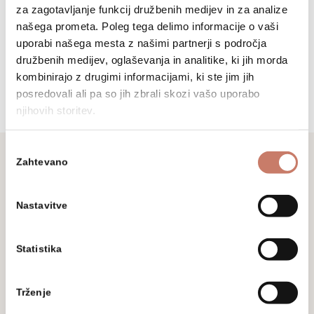
za zagotavljanje funkcij družbenih medijev in za analize
+386 (0)5 37 266 00
našega prometa. Poleg tega delimo informacije o vaši
uporabi našega mesta z našimi partnerji s področja
tajnistvo@muzej-idrija-
cerkno.si
družbenih medijev, oglaševanja in analitike, ki jih morda
kombinirajo z drugimi informacijami, ki ste jim jih
posredovali ali pa so jih zbrali skozi vašo uporabo
njihovih storitev.
Izbira
Zahtevano
soglasja
Ne zamudite
Nastavitve
Prijavite se na naše novice in sledite
aktualnim dogodkom, prireditvam in
Statistika
razstavam.
Trženje