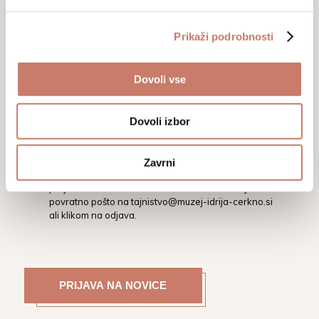
Prikaži podrobnosti
Dovoli vse
Z vpisom svojega elektronskega naslova soglašate,
da vas Mestni muzej Idrija na vaš elektronski naslov
obvešča o dogodkih, aktivnostih in novostih.
Dovoli izbor
Podrobnejša določila glede varstva osebnih
podatkov ter pravic in obveznosti v tej zvezi, so
opredeljena v Politiki varstva osebnih podatkov, ki je
Zavrni
dostopna tukaj:
Politika zasebnosti
. S seznama
prejemnikov e-obvestil se lahko kadarkoli odjavite s
povratno pošto na
tajnistvo@muzej-idrija-cerkno.si
ali klikom na odjava.