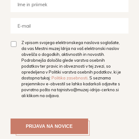
Z vpisom svojega elektronskega naslova soglašate,
da vas Mestni muzej Idrija na vaš elektronski naslov
obvešča o dogodkih, aktivnostih in novostih.
Podrobnejša določila glede varstva osebnih
podatkov ter pravic in obveznosti v tej zvezi, so
opredeljena v Politiki varstva osebnih podatkov, ki je
dostopna tukaj:
Politika zasebnosti
. S seznama
prejemnikov e-obvestil se lahko kadarkoli odjavite s
povratno pošto na
tajnistvo@muzej-idrija-cerkno.si
ali klikom na odjava.