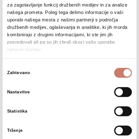
Cattaneovem poročilu s potovanja in na
za zagotavljanje funkcij družbenih medijev in za analize
uradnem (še neobjavljenem) Scopolijevem
našega prometa. Poleg tega delimo informacije o vaši
»Poročilu o idrijskem rudniku«. Skupaj s
uporabi našega mesta z našimi partnerji s področja
predavateljico se veselimo novih odkritij in
družbenih medijev, oglaševanja in analitike, ki jih morda
upamo, da bo predavanje lahko izvedla
kombinirajo z drugimi informacijami, ki ste jim jih
posredovali ali pa so jih zbrali skozi vašo uporabo
jeseni, v novi že 37. sezoni Muzejskih
njihovih storitev.
večerov.
Izbira
Zahtevano
soglasja
NAZAJ NA SEZNAM DOGODKOV
Nastavitve
Statistika
Osnovne informacije
Trženje