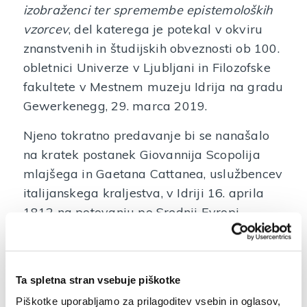
izobraženci ter spremembe epistemoloških
vzorcev
, del katerega je potekal v okviru
znanstvenih in študijskih obveznosti ob 100.
obletnici Univerze v Ljubljani in Filozofske
fakultete v Mestnem muzeju Idrija na gradu
Gewerkenegg, 29. marca 2019.
Njeno tokratno predavanje bi se nanašalo
na kratek postanek Giovannija Scopolija
mlajšega in Gaetana Cattanea, uslužbencev
italijanskega kraljestva, v Idriji 16. aprila
1812 na potovanju po Srednji Evropi.
Popotnika sta bila navdušena nad razvojem
industrijske tehnologije in organizacijo dela
v idrijskem rudniku. Podatki temeljijo na
Ta spletna stran vsebuje piškotke
potopisnem materialu: na zasebnem
Piškotke uporabljamo za prilagoditev vsebin in oglasov,