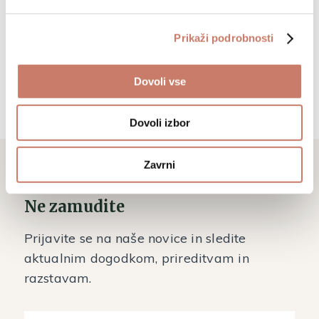
+386 (0)5 37 266 00
Prikaži podrobnosti
tajnistvo@muzej-idrija-
cerkno.si
Dovoli vse
Dovoli izbor
Zavrni
Ne zamudite
Prijavite se na naše novice in sledite
aktualnim dogodkom, prireditvam in
razstavam.