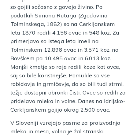
so gojili sočasno z govejo živino. Po
podatkih Simona Rutarja (Zgodovina
Tolminskega, 1882) so na Cerkljanskem
leta 1870 redili 4.156 ovac in 548 koz. Za
primerjavo so istega leta imeli na
Tolminskem 12.896 ovac in 3.571 koz, na
Bovškem pa 10.495 ovac in 6.013 koz.
Manjši kmetje so raje redili koze kot ovce,
saj so bile koristnejše. Pomulile so vse
robidovje in grmičevje, da so bili tudi strmi,
težje dostopni obronki čisti. Ovce so redili za
pridelavo mleka in volne. Danes na Idrijsko-
Cerkljanskem gojijo okrog 2.500 ovac.
V Sloveniji vzrejajo pasme za proizvodnjo
mleka in mesa, volna je žal stranski