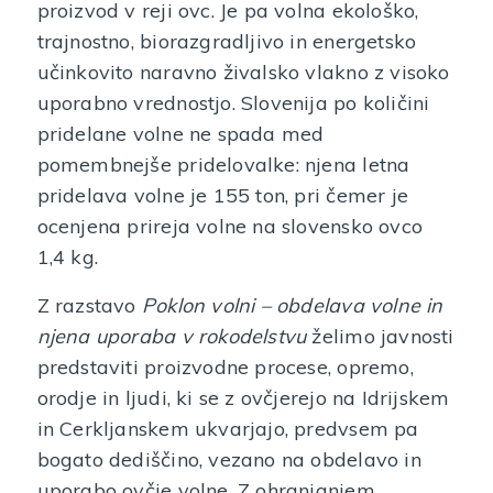
proizvod v reji ovc. Je pa volna ekološko,
trajnostno, biorazgradljivo in energetsko
učinkovito naravno živalsko vlakno z visoko
uporabno vrednostjo. Slovenija po količini
pridelane volne ne spada med
pomembnejše pridelovalke: njena letna
pridelava volne je 155 ton, pri čemer je
ocenjena prireja volne na slovensko ovco
1,4 kg.
Z razstavo
Poklon volni – obdelava volne in
njena uporaba v rokodelstvu
želimo javnosti
predstaviti proizvodne procese, opremo,
orodje in ljudi, ki se z ovčjerejo na Idrijskem
in Cerkljanskem ukvarjajo, predvsem pa
bogato dediščino, vezano na obdelavo in
uporabo ovčje volne. Z ohranjanjem