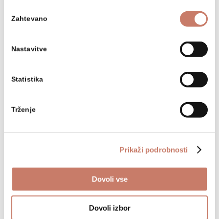
Izbira
Zahtevano
soglasja
Nastavitve
Vabilo
Zloženka
Statistika
Trženje
Prikaži podrobnosti
NAZAJ NA SEZNAM DOGODKOV
Dovoli vse
Dovoli izbor