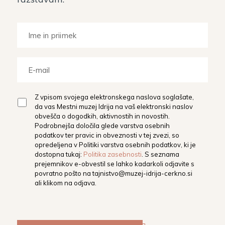
Z vpisom svojega elektronskega naslova soglašate,
da vas Mestni muzej Idrija na vaš elektronski naslov
obvešča o dogodkih, aktivnostih in novostih.
Podrobnejša določila glede varstva osebnih
podatkov ter pravic in obveznosti v tej zvezi, so
opredeljena v Politiki varstva osebnih podatkov, ki je
dostopna tukaj:
Politika zasebnosti
. S seznama
prejemnikov e-obvestil se lahko kadarkoli odjavite s
povratno pošto na
tajnistvo@muzej-idrija-cerkno.si
ali klikom na odjava.