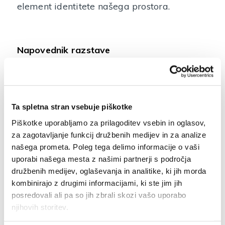
element identitete našega prostora.
Napovednik razstave
SPREMLJEVALNI PROGRAM:
Ta spletna stran vsebuje piškotke
Delavnica tkanja na tkalsko deščico za
Piškotke uporabljamo za prilagoditev vsebin in oglasov,
otroke:
sobota, 14. 1. 2023 ob 11.00
za zagotavljanje funkcij družbenih medijev in za analize
našega prometa. Poleg tega delimo informacije o vaši
Razstava bo na ogled do 30. 1. 2023 vsak
uporabi našega mesta z našimi partnerji s področja
dan razen ponedeljka od 10.00 do 17.00.
družbenih medijev, oglaševanja in analitike, ki jih morda
kombinirajo z drugimi informacijami, ki ste jim jih
posredovali ali pa so jih zbrali skozi vašo uporabo
njihovih storitev.