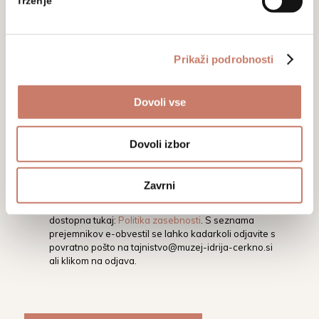
razstavam.
Trženje
Prikaži podrobnosti
Dovoli vse
Z vpisom svojega elektronskega naslova soglašate,
Dovoli izbor
da vas Mestni muzej Idrija na vaš elektronski naslov
obvešča o dogodkih, aktivnostih in novostih.
Podrobnejša določila glede varstva osebnih
Zavrni
podatkov ter pravic in obveznosti v tej zvezi, so
opredeljena v Politiki varstva osebnih podatkov, ki je
dostopna tukaj:
Politika zasebnosti
. S seznama
prejemnikov e-obvestil se lahko kadarkoli odjavite s
povratno pošto na
tajnistvo@muzej-idrija-cerkno.si
ali klikom na odjava.