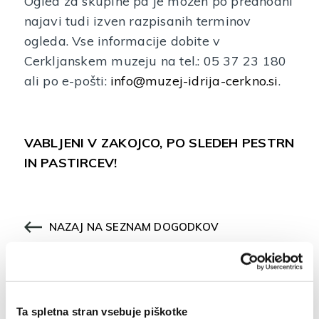
Ogled za skupine pa je možen po predhodni
najavi tudi izven razpisanih terminov
ogleda. Vse informacije dobite v
Cerkljanskem muzeju na tel.: 05 37 23 180
ali po e-pošti:
info@muzej-idrija-cerkno.si
.
VABLJENI V ZAKOJCO, PO SLEDEH PESTRN
IN PASTIRCEV!
NAZAJ NA SEZNAM DOGODKOV
Ta spletna stran vsebuje piškotke