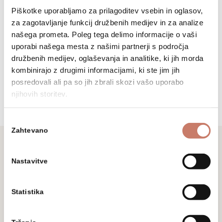
Osnovne informacije
Piškotke uporabljamo za prilagoditev vsebin in oglasov,
za zagotavljanje funkcij družbenih medijev in za analize
našega prometa. Poleg tega delimo informacije o vaši
+386 (0)5 37 266 00
uporabi našega mesta z našimi partnerji s področja
družbenih medijev, oglaševanja in analitike, ki jih morda
tajnistvo@muzej-idrija-
kombinirajo z drugimi informacijami, ki ste jim jih
cerkno.si
posredovali ali pa so jih zbrali skozi vašo uporabo
njihovih storitev.
Izbira
Zahtevano
soglasja
Nastavitve
Ne zamudite
Statistika
Prijavite se na naše novice in sledite
aktualnim dogodkom, prireditvam in