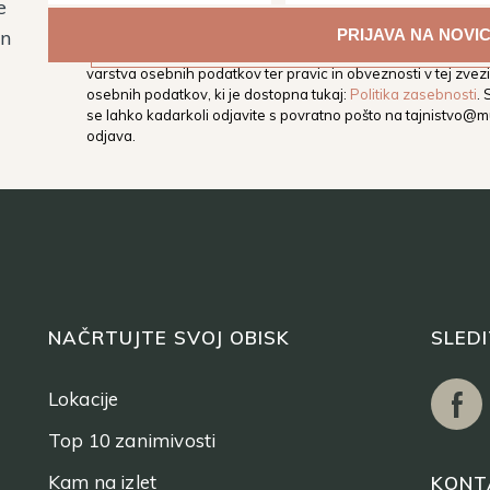
e
Z vpisom svojega elektronskega naslova soglašate, da vas M
in
elektronski naslov obvešča o dogodkih, aktivnostih in novos
varstva osebnih podatkov ter pravic in obveznosti v tej zvezi,
osebnih podatkov, ki je dostopna tukaj:
Politika zasebnosti
.
se lahko kadarkoli odjavite s povratno pošto na
tajnistvo@mu
odjava.
NAČRTUJTE SVOJ OBISK
SLED
Lokacije
Top 10 zanimivosti
Kam na izlet
KONT