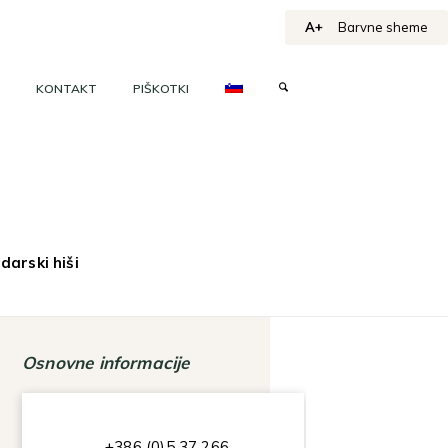
A+
Barvne sheme
KONTAKT
PIŠKOTKI
darski hiši
Osnovne informacije
+386 (0)5 37 266