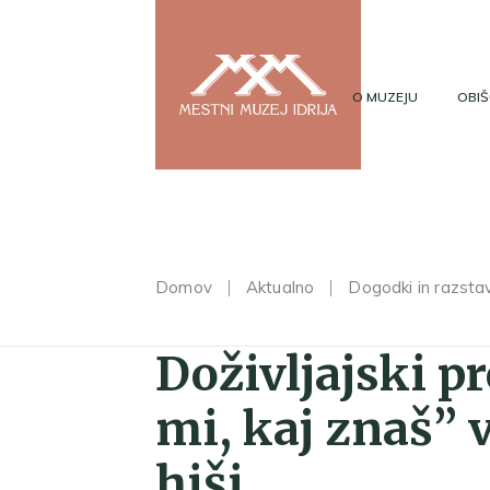
O MUZEJU
OBIŠ
Domov
Aktualno
Dogodki in razsta
Doživljajski p
mi, kaj znaš” v
hiši