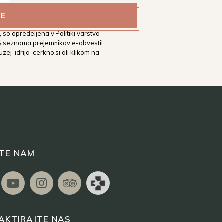
estni muzej Idrija na vaš
tih. Podrobnejša določila glede
 so opredeljena v Politiki varstva
 S seznama prejemnikov e-obvestil
zej-idrija-cerkno.si
ali klikom na
ITE NAM
AKTIRAJTE NAS