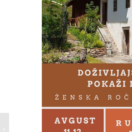
Gostujoča razstava “Žiri, čevljarsko