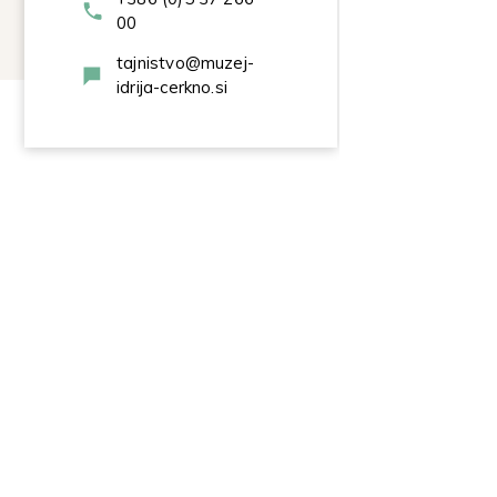
00
tajnistvo@muzej-
idrija-cerkno.si