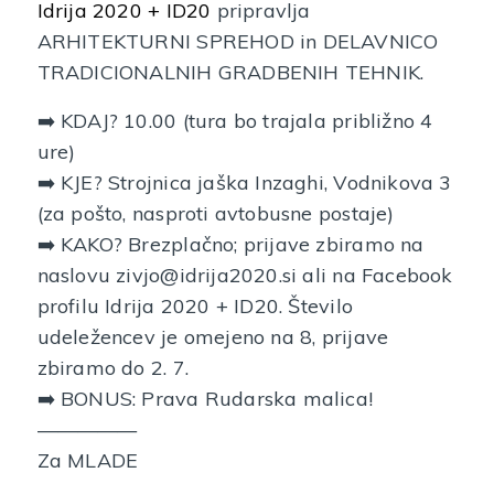
Idrija 2020 + ID20
pripravlja
ARHITEKTURNI SPREHOD in DELAVNICO
TRADICIONALNIH GRADBENIH TEHNIK.
➡️ KDAJ? 10.00 (tura bo trajala približno 4
ure)
➡️ KJE? Strojnica jaška Inzaghi, Vodnikova 3
(za pošto, nasproti avtobusne postaje)
➡️ KAKO? Brezplačno; prijave zbiramo na
naslovu zivjo@idrija2020.si ali na Facebook
profilu Idrija 2020 + ID20. Število
udeležencev je omejeno na 8, prijave
zbiramo do 2. 7.
➡️ BONUS: Prava Rudarska malica!
—————
Za MLADE