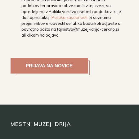
podatkov ter pravic in obveznosti v tej zvezi, so
opredeljena v Politiki varstva osebnih podatkov, ki je
dostopna tukaj:
Politika zasebnosti
. S seznama
prejemnikov e-obvestil se lahko kadarkoli odjavite s
povratno pošto na
tajnistvo@muzej-idrija-cerkno.si
ali klikom na odjava.
MESTNI MUZEJ IDRIJA