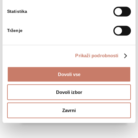
Statistika
NAZAJ NA SEZNAM DOGODKOV
Trženje
Prikaži podrobnosti
Osnovne informacije
Dovoli vse
+386 (0)5 37 266 00
Dovoli izbor
tajnistvo@muzej-idrija-
cerkno.si
Zavrni