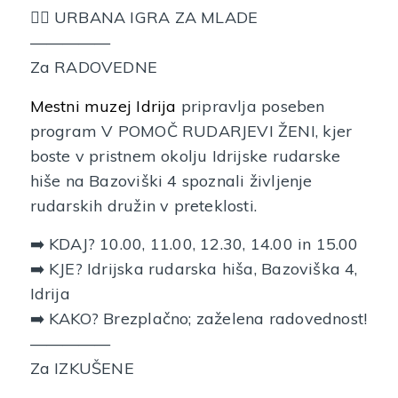
🕵️‍♀️ URBANA IGRA ZA MLADE
—————
Za RADOVEDNE
Mestni muzej Idrija
pripravlja poseben
program V POMOČ RUDARJEVI ŽENI, kjer
boste v pristnem okolju Idrijske rudarske
hiše na Bazoviški 4 spoznali življenje
rudarskih družin v preteklosti.
➡️ KDAJ? 10.00, 11.00, 12.30, 14.00 in 15.00
➡️ KJE? Idrijska rudarska hiša, Bazoviška 4,
Idrija
➡️ KAKO? Brezplačno; zaželena radovednost!
—————
Za IZKUŠENE