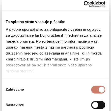
Dogodek se izvaja v sklopu projekta
Ta spletna stran vsebuje piškotke
Prenove idrijskih rudarskih hiš II (PIRH-II).
Piškotke uporabljamo za prilagoditev vsebin in oglasov,
Aktivnosti sofinancirata Evropska unija iz
za zagotavljanje funkcij družbenih medijev in za analize
Evropskega kmetijskega sklada za razvoj
našega prometa. Poleg tega delimo informacije o vaši
podeželja in Republika Slovenija v okviru
uporabi našega mesta z našimi partnerji s področja
Programa razvoja podeželja 2014-2020.
družbenih medijev, oglaševanja in analitike, ki jih morda
kombinirajo z drugimi informacijami, ki ste jim jih
Za vsebino odgovarja Zveza društev
posredovali ali pa so jih zbrali skozi vašo uporabo
Mladinski center Idrija, Društvo Idrija 2020
njihovih storitev.
in Mestni muzej Idrija. Organ upravljanja
določen za izvajanje Programa razvoja
Izbira
Zahtevano
podeželja RS za obdobje 2014-2020 je
soglasja
Ministrstvo za kmetijstvo, gozdarstvo in
prehrano.
Nastavitve