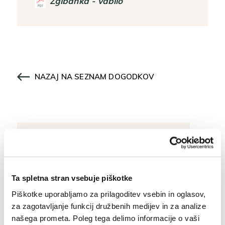
Zgibanka - vabilo
NAZAJ NA SEZNAM DOGODKOV
Osnovne informacije
Ta spletna stran vsebuje piškotke
+386 (0)5 37 266 00
Piškotke uporabljamo za prilagoditev vsebin in oglasov,
tajnistvo@muzej-idrija-
za zagotavljanje funkcij družbenih medijev in za analize
cerkno.si
našega prometa. Poleg tega delimo informacije o vaši