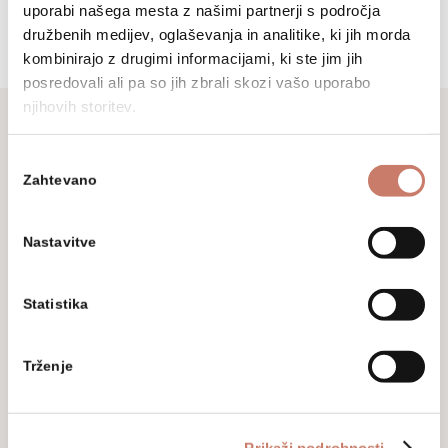
uporabi našega mesta z našimi partnerji s področja
družbenih medijev, oglaševanja in analitike, ki jih morda
kombinirajo z drugimi informacijami, ki ste jim jih
posredovali ali pa so jih zbrali skozi vašo uporabo
njihovih storitev.
Izbira
Ne zamudite
Zahtevano
soglasja
Prijavite se na naše novice in sledite
Nastavitve
aktualnim dogodkom, prireditvam in
razstavam.
Statistika
Trženje
Prikaži podrobnosti