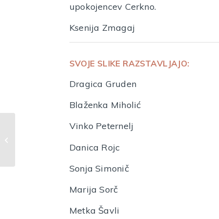
upokojencev Cerkno.
Ksenija Zmagaj
SVOJE SLIKE RAZSTAVLJAJO:
Dragica Gruden
Blaženka Miholić
Vinko Peternelj
Z igro do dediščine
2023
Danica Rojc
Sonja Simonič
Marija Sorč
Metka Šavli