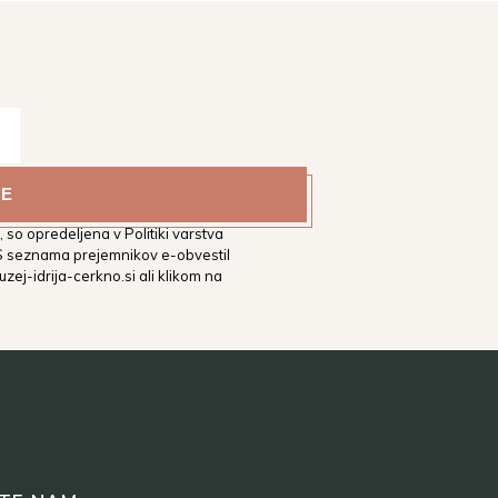
estni muzej Idrija na vaš
tih. Podrobnejša določila glede
 so opredeljena v Politiki varstva
 S seznama prejemnikov e-obvestil
zej-idrija-cerkno.si
ali klikom na