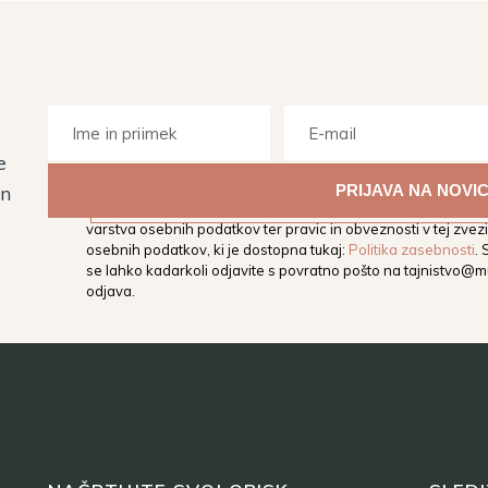
e
Z vpisom svojega elektronskega naslova soglašate, da vas M
in
elektronski naslov obvešča o dogodkih, aktivnostih in novos
varstva osebnih podatkov ter pravic in obveznosti v tej zvezi,
osebnih podatkov, ki je dostopna tukaj:
Politika zasebnosti
.
se lahko kadarkoli odjavite s povratno pošto na
tajnistvo@mu
odjava.