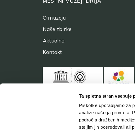
MESTNI MUZEJ IDRIJA
O muzeju
Naše zbirke
Aktualno
Kontakt
Ta spletna stran vsebuje 
Piškotke uporabljamo za pr
analize našega prometa. Po
področja družbenih medijev,
ste jim jih posredovali ali 