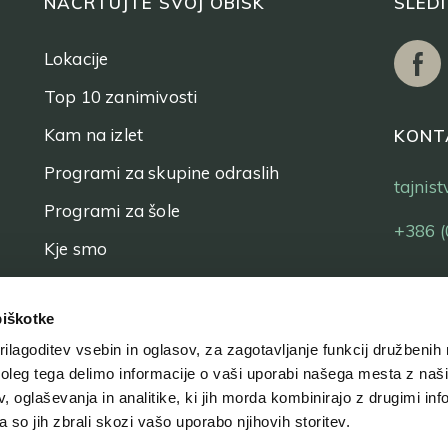
NAČRTUJTE SVOJ OBISK
SLED
Lokacije
Top 10 zanimivosti
Kam na izlet
KONT
Programi za skupine odraslih
tajnis
Programi za šole
+386 (
Kje smo
Vstopnice
piškotke
ilagoditev vsebin in oglasov, za zagotavljanje funkcij družbenih 
leg tega delimo informacije o vaši uporabi našega mesta z našim
 oglaševanja in analitike, ki jih morda kombinirajo z drugimi inf
pa so jih zbrali skozi vašo uporabo njihovih storitev.