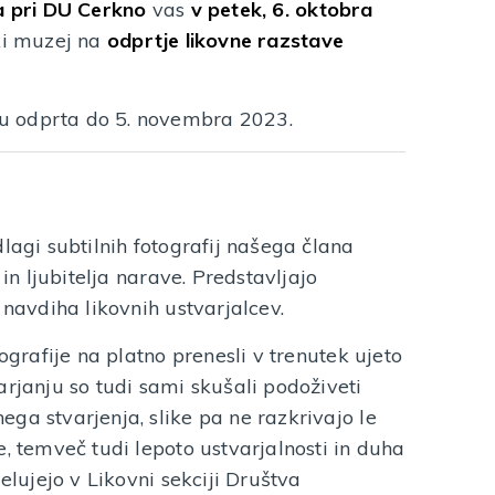
a pri DU Cerkno
vas
v petek, 6. oktobra
ki muzej na
odprtje likovne razstave
u odprta do 5. novembra 2023.
lagi subtilnih fotografij našega člana
 in ljubitelja narave. Predstavljajo
 navdiha likovnih ustvarjalcev.
tografije na platno prenesli v trenutek ujeto
arjanju so tudi sami skušali podoživeti
ga stvarjenja, slike pa ne razkrivajo le
e, temveč tudi lepoto ustvarjalnosti in duha
elujejo v Likovni sekciji Društva