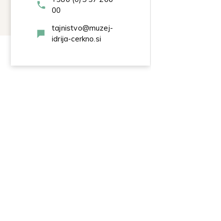
00
tajnistvo@muzej-
idrija-cerkno.si