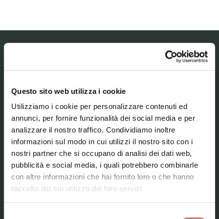
MESTNI MUZEJ IDRIJA – MUSEO CIVICO DI
IDRIJA
Questo sito web utilizza i cookie
Il museo
Utilizziamo i cookie per personalizzare contenuti ed
annunci, per fornire funzionalità dei social media e per
Le nostre collezioni
analizzare il nostro traffico. Condividiamo inoltre
Attualità
informazioni sul modo in cui utilizzi il nostro sito con i
nostri partner che si occupano di analisi dei dati web,
Contatti
pubblicità e social media, i quali potrebbero combinarle
con altre informazioni che hai fornito loro o che hanno
raccolto dal tuo utilizzo dei loro servizi.
Selezione