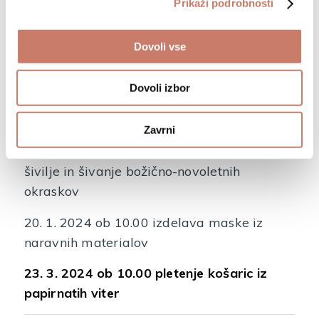
Prikaži podrobnosti
23. 3. 2024 od 10.00 do 12.00 s
kustosinjami in direktorjem dr. Mihom
Dovoli vse
Kosmačem
Dovoli izbor
Delavnice za otroke:
Zavrni
2. 12. 2023 ob 10.00 predstavitev poklica
šivilje in šivanje božično-novoletnih
okraskov
20. 1. 2024 ob 10.00 izdelava maske iz
naravnih materialov
23. 3. 2024 ob 10.00 pletenje košaric iz
papirnatih viter