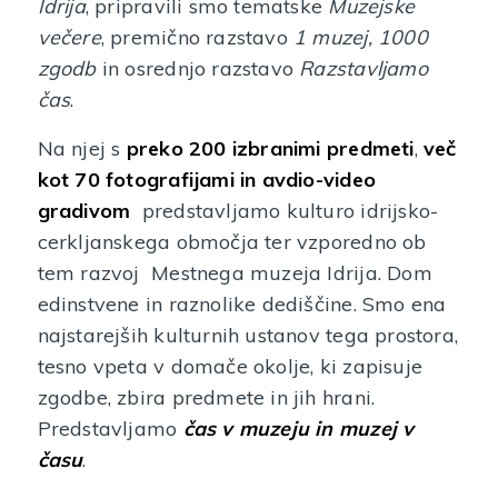
Idrija
, pripravili smo tematske
Muzejske
večere
, premično razstavo
1 muzej, 1000
zgodb
in osrednjo razstavo
Razstavljamo
čas
.
Na njej s
preko 200 izbranimi predmeti
,
več
kot 70 fotografijami in avdio-video
gradivom
predstavljamo kulturo idrijsko-
cerkljanskega območja ter vzporedno ob
tem razvoj Mestnega muzeja Idrija. Dom
edinstvene in raznolike dediščine. Smo ena
najstarejših kulturnih ustanov tega prostora,
tesno vpeta v domače okolje, ki zapisuje
zgodbe, zbira predmete in jih hrani.
Predstavljamo
čas v muzeju in muzej v
času
.