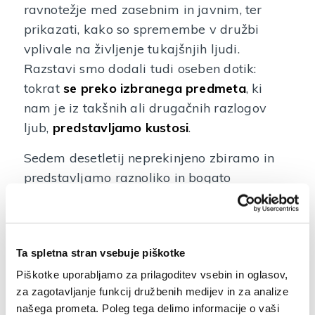
ravnotežje med zasebnim in javnim, ter
prikazati, kako so spremembe v družbi
vplivale na življenje tukajšnjih ljudi.
Razstavi smo dodali tudi oseben dotik:
tokrat
se preko izbranega predmeta
, ki
nam je iz takšnih ali drugačnih razlogov
ljub,
predstavljamo kustosi
.
Sedem desetletij neprekinjeno zbiramo in
predstavljamo raznoliko in bogato
dediščino Idrijskega in Cerkljanskega. Smo
kulturno in ustvarjalno stičišče, shramba
spomina tukajšnjih ljudi in krajev. Če
Ta spletna stran vsebuje piškotke
poznamo svojo dediščino, lahko iz
iznajdljivosti, znanja in poguma naših
Piškotke uporabljamo za prilagoditev vsebin in oglasov,
za zagotavljanje funkcij družbenih medijev in za analize
prednikov črpamo navdih in ponos.
našega prometa. Poleg tega delimo informacije o vaši