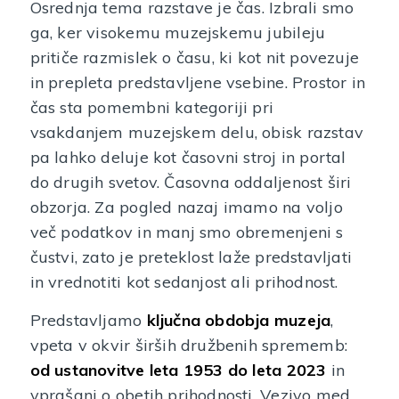
Osrednja tema razstave je čas. Izbrali smo
ga, ker visokemu muzejskemu jubileju
pritiče razmislek o času, ki kot nit povezuje
in prepleta predstavljene vsebine. Prostor in
čas sta pomembni kategoriji pri
vsakdanjem muzejskem delu, obisk razstav
pa lahko deluje kot časovni stroj in portal
do drugih svetov. Časovna oddaljenost širi
obzorja. Za pogled nazaj imamo na voljo
več podatkov in manj smo obremenjeni s
čustvi, zato je preteklost laže predstavljati
in vrednotiti kot sedanjost ali prihodnost.
Predstavljamo
ključna obdobja muzeja
,
vpeta v okvir širših družbenih sprememb:
od ustanovitve leta 1953 do leta 2023
in
vprašanj o obetih prihodnosti. Vezivo med