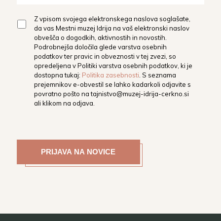
Z vpisom svojega elektronskega naslova soglašate,
da vas Mestni muzej Idrija na vaš elektronski naslov
obvešča o dogodkih, aktivnostih in novostih.
Podrobnejša določila glede varstva osebnih
podatkov ter pravic in obveznosti v tej zvezi, so
opredeljena v Politiki varstva osebnih podatkov, ki je
dostopna tukaj:
Politika zasebnosti
. S seznama
prejemnikov e-obvestil se lahko kadarkoli odjavite s
povratno pošto na
tajnistvo@muzej-idrija-cerkno.si
ali klikom na odjava.