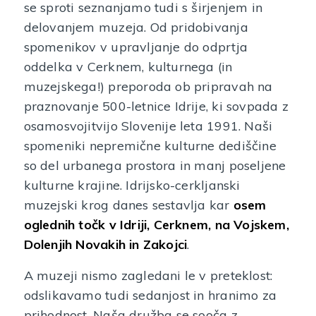
se sproti seznanjamo tudi s širjenjem in
delovanjem muzeja. Od pridobivanja
spomenikov v upravljanje do odprtja
oddelka v Cerknem, kulturnega (in
muzejskega!) preporoda ob pripravah na
praznovanje 500-letnice Idrije, ki sovpada z
osamosvojitvijo Slovenije leta 1991. Naši
spomeniki nepremične kulturne dediščine
so del urbanega prostora in manj poseljene
kulturne krajine. Idrijsko-cerkljanski
muzejski krog danes sestavlja kar
osem
oglednih točk v Idriji, Cerknem, na Vojskem,
Dolenjih Novakih in Zakojci
.
A muzeji nismo zagledani le v preteklost:
odslikavamo tudi sedanjost in hranimo za
prihodnost. Naša družba se sooča z