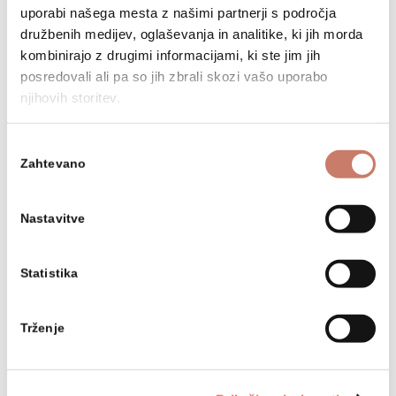
Razstavo posvečamo vsem generacijam
uporabi našega mesta z našimi partnerji s področja
družbenih medijev, oglaševanja in analitike, ki jih morda
muzealcev, kulturnim zanesenjakom in
kombinirajo z drugimi informacijami, ki ste jim jih
skupnosti.
posredovali ali pa so jih zbrali skozi vašo uporabo
njihovih storitev.
Javna vodstva:
Izbira
Zahtevano
27. 9. 2023 ob 17.00 s kustosinjo Ivano
soglasja
Leskovec
Nastavitve
9. 11. 2023 ob 18.00 s kustosinjo Nastjo
Dejak
Statistika
3. 12. 2023 ob 15.00 s kustosinjo mag.
Mirjam Gnezda Bogataj
Trženje
8. 2. 2024 ob 11.00 s kustosinjo Marijo
Terpin Mlinar