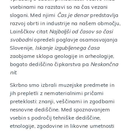
vsebinami na razstavi so na čas vezani
slogani. Med njimi
Čas je denar
predstavlja
razvoj obrti in industrije na našem območju,
Lainščkov citat
Najboljši od časov so časi
svobodni
opredeli poglavje osamosvajanja
Slovenije,
Iskanje izgubljenega časa
zaobjame sklopa geologije in arheologije,
bogato dediščino čipkarstva pa
Neskončna
nit
.
Skrbno smo izbrali muzejske predmete in
jih prepletli z nematerialnimi pričami
preteklosti: znanji, veščinami in zgodbami
nesnovne dediščine. Med spoznavanjem
vsebin s področij tehniške dediščine,
etnologije, zgodovine in likovne umetnosti