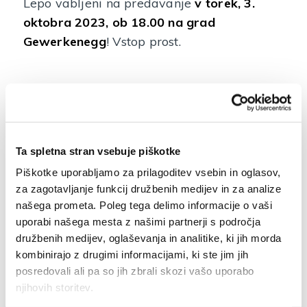
Lepo vabljeni na predavanje
v torek, 3.
oktobra 2023, ob 18.00 na grad
Gewerkenegg
! Vstop prost.
Vabilo
Ta spletna stran vsebuje piškotke
Piškotke uporabljamo za prilagoditev vsebin in oglasov,
za zagotavljanje funkcij družbenih medijev in za analize
našega prometa. Poleg tega delimo informacije o vaši
uporabi našega mesta z našimi partnerji s področja
NAZAJ NA SEZNAM DOGODKOV
družbenih medijev, oglaševanja in analitike, ki jih morda
kombinirajo z drugimi informacijami, ki ste jim jih
posredovali ali pa so jih zbrali skozi vašo uporabo
njihovih storitev.