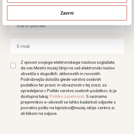
razstavam.
Zavrni
Z vpisom svojega elektronskega naslova soglašate,
da vas Mestni muzej Idrija na vaš elektronski naslov
obvešča o dogodkih, aktivnostih in novostih.
Podrobnejša določila glede varstva osebnih
podatkov ter pravic in obveznosti v tej zvezi, so
opredeljena v Politiki varstva osebnih podatkov, ki je
dostopna tukaj:
Politika zasebnosti
. S seznama
prejemnikov e-obvestil se lahko kadarkoli odjavite s
povratno pošto na
tajnistvo@muzej-idrija-cerkno.si
ali klikom na odjava.