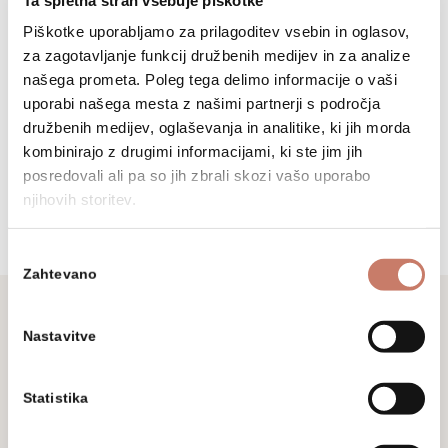
Osnovne informacije
Piškotke uporabljamo za prilagoditev vsebin in oglasov,
za zagotavljanje funkcij družbenih medijev in za analize
našega prometa. Poleg tega delimo informacije o vaši
uporabi našega mesta z našimi partnerji s področja
+386 (0)5 37 266 00
družbenih medijev, oglaševanja in analitike, ki jih morda
tajnistvo@muzej-idrija-
kombinirajo z drugimi informacijami, ki ste jim jih
cerkno.si
posredovali ali pa so jih zbrali skozi vašo uporabo
njihovih storitev.
Izbira
Zahtevano
soglasja
Nastavitve
Ne zamudite
Statistika
Prijavite se na naše novice in sledite
aktualnim dogodkom, prireditvam in