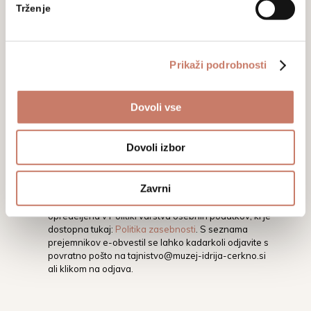
Trženje
razstavam.
Prikaži podrobnosti
Dovoli vse
Dovoli izbor
Z vpisom svojega elektronskega naslova soglašate,
da vas Mestni muzej Idrija na vaš elektronski naslov
obvešča o dogodkih, aktivnostih in novostih.
Zavrni
Podrobnejša določila glede varstva osebnih
podatkov ter pravic in obveznosti v tej zvezi, so
opredeljena v Politiki varstva osebnih podatkov, ki je
dostopna tukaj:
Politika zasebnosti
. S seznama
prejemnikov e-obvestil se lahko kadarkoli odjavite s
povratno pošto na
tajnistvo@muzej-idrija-cerkno.si
ali klikom na odjava.