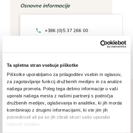
Osnovne informacije
+386 (0)5 37 266 00
tajnistvo@muzej-idrija-
cerkno.si
Ta spletna stran vsebuje piškotke
Piškotke uporabljamo za prilagoditev vsebin in oglasov,
za zagotavljanje funkcij družbenih medijev in za analize
našega prometa. Poleg tega delimo informacije o vaši
uporabi našega mesta z našimi partnerji s področja
družbenih medijev, oglaševanja in analitike, ki jih morda
Ne zamudite
kombinirajo z drugimi informacijami, ki ste jim jih
posredovali ali pa so jih zbrali skozi vašo uporabo
Prijavite se na naše novice in sledite
njihovih storitev.
aktualnim dogodkom, prireditvam in