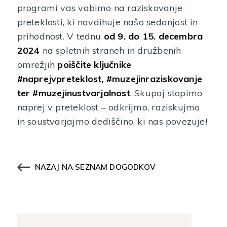
programi vas vabimo na raziskovanje
preteklosti, ki navdihuje našo sedanjost in
prihodnost. V tednu
od 9. do 15. decembra
2024
na spletnih straneh in družbenih
omrežjih
poiščite ključnike
#naprejvpreteklost, #muzejinraziskovanje
ter #muzejinustvarjalnost
. Skupaj stopimo
naprej v preteklost – odkrijmo, raziskujmo
in soustvarjajmo dediščino, ki nas povezuje!
NAZAJ NA SEZNAM DOGODKOV