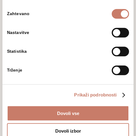
razstavam.
Izbira
Zahtevano
soglasja
Nastavitve
Statistika
Z vpisom svojega elektronskega naslova soglašate,
da vas Mestni muzej Idrija na vaš elektronski naslov
Trženje
obvešča o dogodkih, aktivnostih in novostih.
Podrobnejša določila glede varstva osebnih
podatkov ter pravic in obveznosti v tej zvezi, so
opredeljena v Politiki varstva osebnih podatkov, ki je
Prikaži podrobnosti
dostopna tukaj:
Politika zasebnosti
. S seznama
prejemnikov e-obvestil se lahko kadarkoli odjavite s
povratno pošto na
tajnistvo@muzej-idrija-cerkno.si
Dovoli vse
ali klikom na odjava.
Dovoli izbor