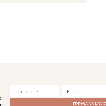
e
Z vpisom svojega elektronskega naslova soglašate, da vas M
in