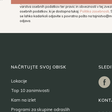
elektronski naslov obvešča o dogodkih, aktivnostih in novos
varstva osebnih podatkov ter pravic in obveznosti v tej zvezi,
osebnih podatkov, ki je dostopna tukaj:
Politika zasebnosti
.
se lahko kadarkoli odjavite s povratno pošto na
tajnistvo@mu
odjava.
NAČRTUJTE SVOJ OBISK
SLED
Lokacije
Top 10 zanimivosti
Kam na izlet
KONT
Programi za skupine odraslih