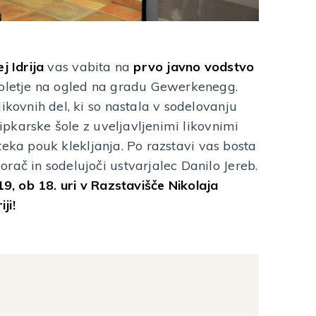
j Idrija
vas vabita na
prvo javno vodstvo
 poletje na ogled na gradu Gewerkenegg.
ikovnih del, ki so nastala v sodelovanju
čipkarske šole z uveljavljenimi likovnimi
 poteka pouk klekljanja. Po razstavi vas bosta
rač in sodelujoči ustvarjalec Danilo Jereb.
19, ob 18. uri v Razstavišče Nikolaja
ji!