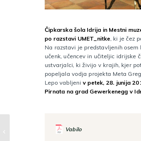
Čipkarska šola Idrija in Mestni muze
po razstavi UMET_nitke
, ki je čez
Na razstavi je predstavljenih osem l
učenk, učencev in učiteljic idrijske 
ustvarjalci, ki živijo v krajih, kjer
popeljala vodja projekta Meta Grego
Lepo vabljeni
v petek, 28. junija 20
Pirnata na grad Gewerkenegg v Idri
Mestni muzej Idrija v nedeljo na 38.
Vabilo
festival idrijske čipke 2019