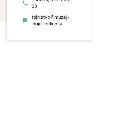
00
tajnistvo@muzej-
idrija-cerkno.si