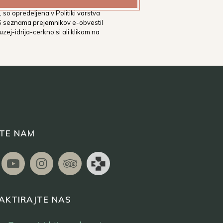
tih. Podrobnejša določila glede
 so opredeljena v Politiki varstva
 S seznama prejemnikov e-obvestil
zej-idrija-cerkno.si
ali klikom na
ITE NAM
AKTIRAJTE NAS