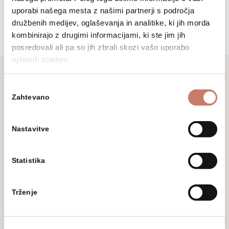
cerkno.si
uporabi našega mesta z našimi partnerji s področja
družbenih medijev, oglaševanja in analitike, ki jih morda
kombinirajo z drugimi informacijami, ki ste jim jih
posredovali ali pa so jih zbrali skozi vašo uporabo
njihovih storitev.
Izbira
Zahtevano
soglasja
Ne zamudite
Prijavite se na naše novice in sledite
Nastavitve
aktualnim dogodkom, prireditvam in
razstavam.
Statistika
Trženje