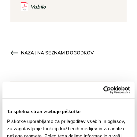
Vabilo
NAZAJ NA SEZNAM DOGODKOV
Osnovne informacije
Ta spletna stran vsebuje piškotke
+386 (0)5 37 266 00
Piškotke uporabljamo za prilagoditev vsebin in oglasov,
za zagotavljanje funkcij družbenih medijev in za analize
tajnistvo@muzej-idrija-
našega prometa. Poleg tega delimo informacije o vaši