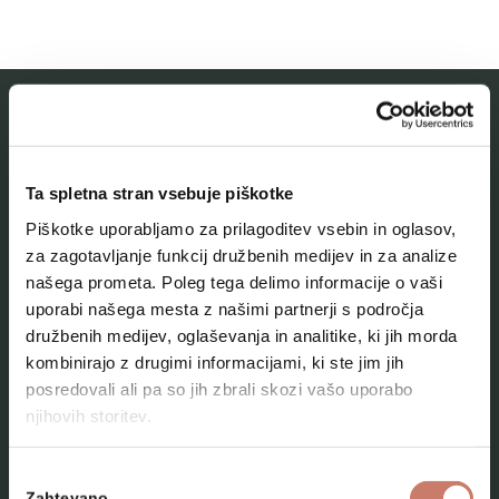
MESTNI MUZEJ IDRIJA
Ta spletna stran vsebuje piškotke
O muzeju
Piškotke uporabljamo za prilagoditev vsebin in oglasov,
Naše zbirke
za zagotavljanje funkcij družbenih medijev in za analize
našega prometa. Poleg tega delimo informacije o vaši
Aktualno
uporabi našega mesta z našimi partnerji s področja
Kontakt
družbenih medijev, oglaševanja in analitike, ki jih morda
kombinirajo z drugimi informacijami, ki ste jim jih
posredovali ali pa so jih zbrali skozi vašo uporabo
njihovih storitev.
Izbira
Zahtevano