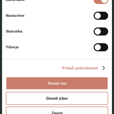
soglasja
Nastavitve
Statistika
NAČRTUJTE SVOJ OBISK
Trženje
Lokacije
Top 10 zanimivosti
Prikaži podrobnosti
Kam na izlet
Dovoli vse
Programi za skupine odraslih
Programi za šole
Dovoli izbor
Kje smo
Zavrni