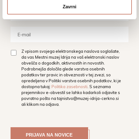
Zavrni
Z vpisom svojega elektronskega naslova soglašate,
da vas Mestni muzej Idrija na vaš elektronski naslov
obvešča o dogodkih, aktivnostih in novostih.
Podrobnejša določila glede varstva osebnih
podatkov ter pravic in obveznosti v tej zvezi, so
opredeljena v Politiki varstva osebnih podatkov, ki je
dostopna tukaj:
Politika zasebnosti
. S seznama
prejemnikov e-obvestil se lahko kadarkoli odjavite s
povratno pošto na
tajnistvo@muzej-idrija-cerkno.si
ali klikom na odjava.