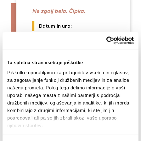
Ne zgolj bela. Čipka.
Datum in ura:
03. 07. 2026, 19:00 - 04. 10. 2026,
17:00
Lokacija:
Cerkljanski muzej
PREBERI VEČ
Ta spletna stran vsebuje piškotke
Piškotke uporabljamo za prilagoditev vsebin in oglasov,
za zagotavljanje funkcij družbenih medijev in za analize
našega prometa. Poleg tega delimo informacije o vaši
uporabi našega mesta z našimi partnerji s področja
družbenih medijev, oglaševanja in analitike, ki jih morda
kombinirajo z drugimi informacijami, ki ste jim jih
posredovali ali pa so jih zbrali skozi vašo uporabo
njihovih storitev.
Osnovne informacije