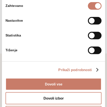
Izbira
Zahtevano
soglasja
+386 (0)5 37 266 00
Nastavitve
tajnistvo@muzej-idrija-
cerkno.si
Statistika
Trženje
Prikaži podrobnosti
Ne zamudite
Dovoli vse
Prijavite se na naše novice in sledite
aktualnim dogodkom, prireditvam in
Dovoli izbor
razstavam.