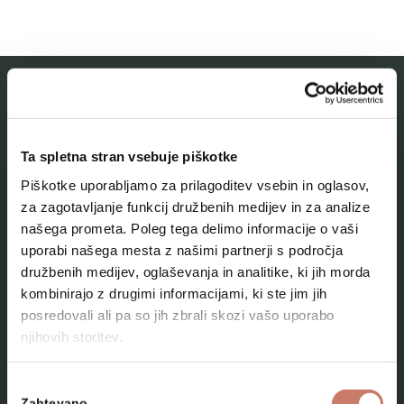
MESTNI MUZEJ IDRIJA
Ta spletna stran vsebuje piškotke
O muzeju
Piškotke uporabljamo za prilagoditev vsebin in oglasov,
Naše zbirke
za zagotavljanje funkcij družbenih medijev in za analize
našega prometa. Poleg tega delimo informacije o vaši
Aktualno
uporabi našega mesta z našimi partnerji s področja
Kontakt
družbenih medijev, oglaševanja in analitike, ki jih morda
kombinirajo z drugimi informacijami, ki ste jim jih
posredovali ali pa so jih zbrali skozi vašo uporabo
njihovih storitev.
Izbira
Zahtevano