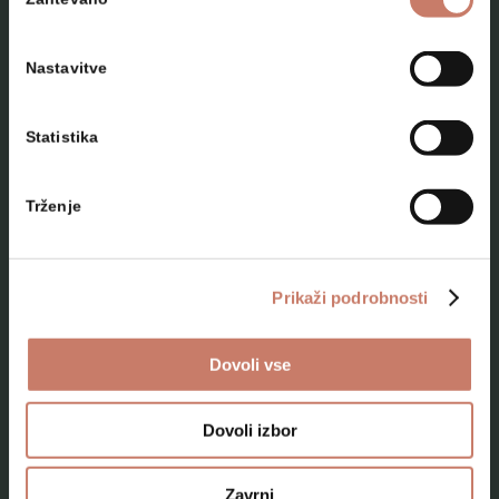
soglasja
Nastavitve
Statistika
NAČRTUJTE SVOJ OBISK
Trženje
Lokacije
Top 10 zanimivosti
Prikaži podrobnosti
Kam na izlet
Dovoli vse
Programi za skupine odraslih
Programi za šole
Dovoli izbor
Kje smo
Zavrni