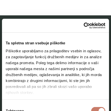
MESTNI MUZEJ IDRIJA
Ta spletna stran vsebuje piškotke
O muzeju
Piškotke uporabljamo za prilagoditev vsebin in oglasov,
Naše zbirke
za zagotavljanje funkcij družbenih medijev in za analize
našega prometa. Poleg tega delimo informacije o vaši
Aktualno
uporabi našega mesta z našimi partnerji s področja
Kontakt
družbenih medijev, oglaševanja in analitike, ki jih morda
kombinirajo z drugimi informacijami, ki ste jim jih
posredovali ali pa so jih zbrali skozi vašo uporabo
njihovih storitev.
Izbira
Zahtevano