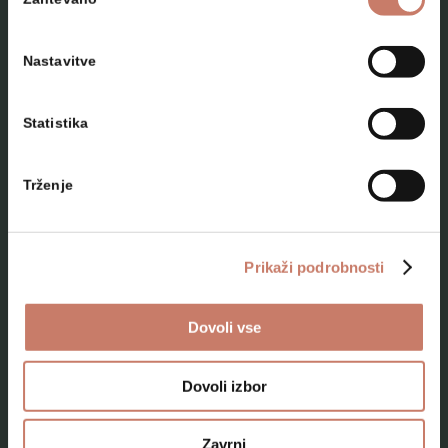
soglasja
Nastavitve
Statistika
NAČRTUJTE SVOJ OBISK
Trženje
Lokacije
Top 10 zanimivosti
Prikaži podrobnosti
Kam na izlet
Dovoli vse
Programi za skupine odraslih
Programi za šole
Dovoli izbor
Kje smo
Zavrni