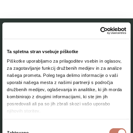
MESTNI MUZEJ IDRIJA
Ta spletna stran vsebuje piškotke
O muzeju
Piškotke uporabljamo za prilagoditev vsebin in oglasov,
Naše zbirke
za zagotavljanje funkcij družbenih medijev in za analize
našega prometa. Poleg tega delimo informacije o vaši
Aktualno
uporabi našega mesta z našimi partnerji s področja
Kontakt
družbenih medijev, oglaševanja in analitike, ki jih morda
kombinirajo z drugimi informacijami, ki ste jim jih
posredovali ali pa so jih zbrali skozi vašo uporabo
njihovih storitev.
Izbira
Zahtevano