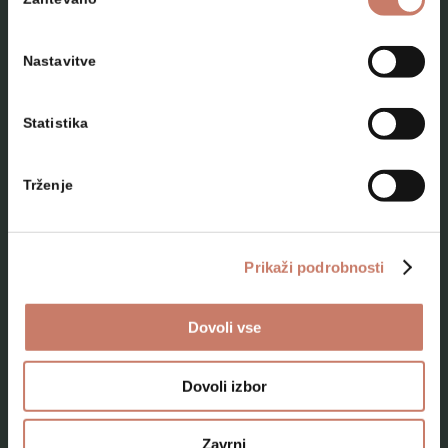
soglasja
Nastavitve
Statistika
NAČRTUJTE SVOJ OBISK
Trženje
Lokacije
Top 10 zanimivosti
Prikaži podrobnosti
Kam na izlet
Dovoli vse
Programi za skupine odraslih
Programi za šole
Dovoli izbor
Kje smo
Zavrni