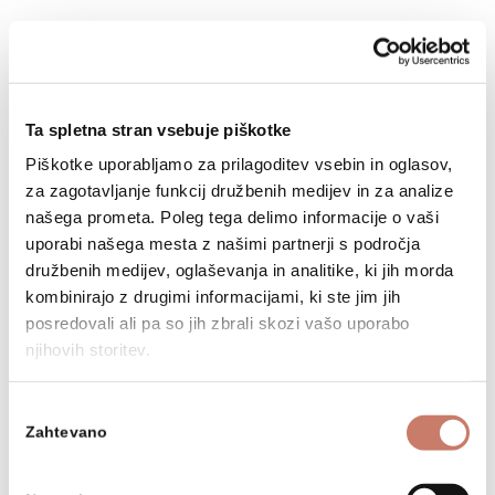
Napovednik dogodkov v
juniju 2022
Ta spletna stran vsebuje piškotke
Piškotke uporabljamo za prilagoditev vsebin in oglasov,
za zagotavljanje funkcij družbenih medijev in za analize
Napovednik dogodkov v
našega prometa. Poleg tega delimo informacije o vaši
uporabi našega mesta z našimi partnerji s področja
maju 2022
družbenih medijev, oglaševanja in analitike, ki jih morda
kombinirajo z drugimi informacijami, ki ste jim jih
posredovali ali pa so jih zbrali skozi vašo uporabo
njihovih storitev.
Urnik ogledov v
Mestnem muzeju Idrija
Izbira
Zahtevano
soglasja
za praznike