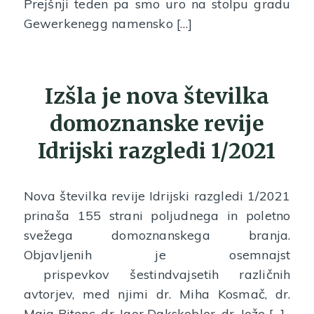
Prejšnji teden pa smo uro na stolpu gradu
Gewerkenegg namensko […]
Izšla je nova številka
domoznanske revije
Idrijski razgledi 1/2021
Nova številka revije Idrijski razgledi 1/2021
prinaša 155 strani poljudnega in poletno
svežega domoznanskega branja.
Objavljenih je osemnajst
prispevkov šestindvajsetih različnih
avtorjev, med njimi dr. Miha Kosmač, dr.
Maja Bitenc, dr. Igor Dakskobler, dr. Jože […]