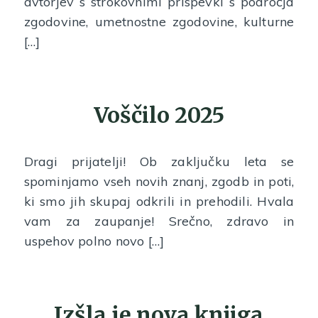
avtorjev s strokovnimi prispevki s področja
zgodovine, umetnostne zgodovine, kulturne
[…]
Voščilo 2025
Dragi prijatelji! Ob zaključku leta se
spominjamo vseh novih znanj, zgodb in poti,
ki smo jih skupaj odkrili in prehodili. Hvala
vam za zaupanje! Srečno, zdravo in
uspehov polno novo […]
Izšla je nova knjiga