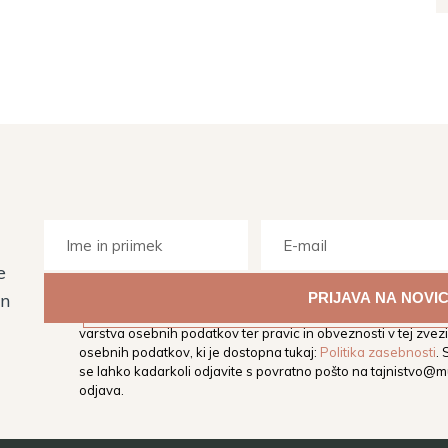
e
Z vpisom svojega elektronskega naslova soglašate, da vas M
in
elektronski naslov obvešča o dogodkih, aktivnostih in novos
varstva osebnih podatkov ter pravic in obveznosti v tej zvezi,
osebnih podatkov, ki je dostopna tukaj:
Politika zasebnosti
.
se lahko kadarkoli odjavite s povratno pošto na
tajnistvo@mu
odjava.