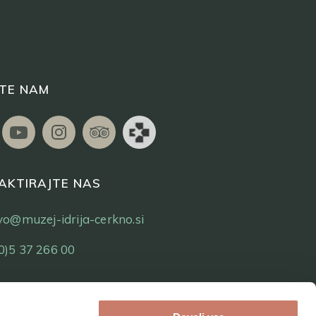
ITE NAM
AKTIRAJTE NAS
tvo@muzej-idrija-cerkno.si
0)5 37 266 00