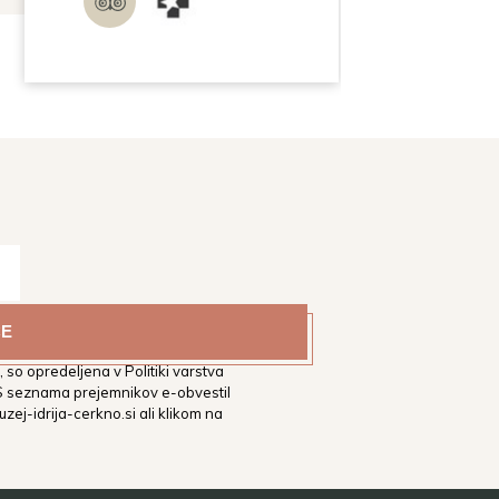
estni muzej Idrija na vaš
tih. Podrobnejša določila glede
 so opredeljena v Politiki varstva
 S seznama prejemnikov e-obvestil
zej-idrija-cerkno.si
ali klikom na