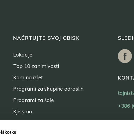
NAČRTUJTE SVOJ OBISK
SLED
Lokacije
Top 10 zanimivosti
Kam na izlet
KONT
Programi za skupine odraslih
tajnis
Programi za šole
+386 (
Kje smo
Vstopnice
piškotke