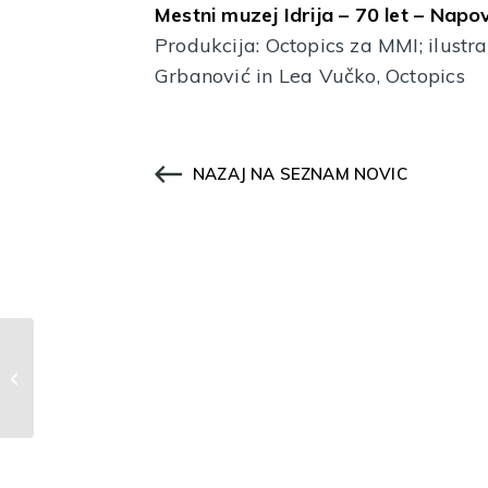
Mestni muzej Idrija – 70 let – Napov
Produkcija: Octopics za MMI; ilustr
Grbanović in Lea Vučko, Octopics
NAZAJ NA SEZNAM NOVIC
Nov cenik vstopnin Mestnega
muzeja Idrija