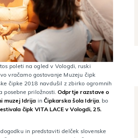
etos poleti na ogled v Vologdi, ruski
stavo vračamo gostovanje Muzeju čipk
ijske čipke 2018 navdušil z zbirko ogromnih
za posebne priložnosti.
Odprtje razstave o
i muzej Idrija
in
Čipkarska šola Idrija
, bo
stivala čipk VITA LACE v Vologdi, 25.
 dogodku in predstaviti delček slovenske