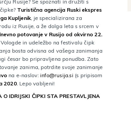
čju Rusije? Se spoznati in družiti s
e čipke?
Turistična agencija
Ruski ekspres
ga Kupljenik
, je specializirana za
odu iz Rusije, a že dolga leta s srcem v
nevno potovanje v Rusijo od okvirno 22.
Vologde in udeležbo na festivalu čipk
anja bosta odvisna od vašega zanimanja
lagi česar bo pripravljena ponudba. Zato
tovanje zanima, potrdite svoje zanimanje
avo
na e-naslov:
info@rusija.si
(s pripisom
ca 2020
. Lepo vabljeni!
 O IDRIJSKI ČIPKI STA PRESTAVLJENA