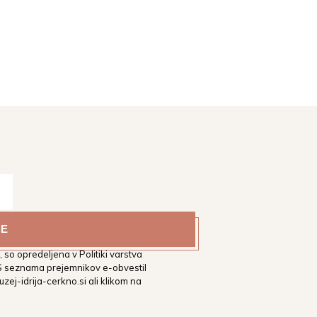
estni muzej Idrija na vaš
tih. Podrobnejša določila glede
 so opredeljena v Politiki varstva
 S seznama prejemnikov e-obvestil
zej-idrija-cerkno.si
ali klikom na