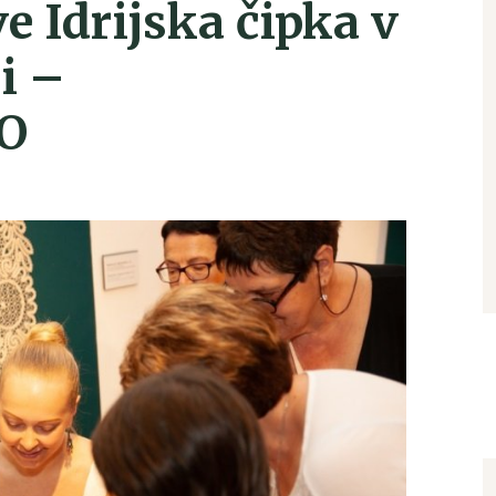
e Idrijska čipka v
i –
O