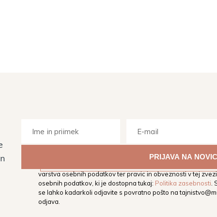
e
Z vpisom svojega elektronskega naslova soglašate, da vas M
in
elektronski naslov obvešča o dogodkih, aktivnostih in novos
varstva osebnih podatkov ter pravic in obveznosti v tej zvezi,
osebnih podatkov, ki je dostopna tukaj:
Politika zasebnosti
.
se lahko kadarkoli odjavite s povratno pošto na
tajnistvo@mu
odjava.