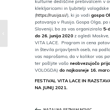
kulturne dediščine prebivalcem v osr
klekljaricami in ljubitelji vologdsk
(
https://rusija.si/
), ki jo vodi
gospa Ol
potovanja v Rusijo. Gospa Olga, po r
Sloveniji, bo za vas organizirala
5-d
Napovednik muzejskih dogodkov
do 26. junija 2020
z ogledi Moskve, 
za marec 2020
VITA LACE. Program in cena potov
in števila prijavljenih oseb, na pod
vas naprošamo, da v kolikor vas po
ter pošljite vašo
neobvezujočo prij
VOLOGDA)
do najkasneje 16. mar
FESTIVAL VITA LACE IN RAZSTAVA
NA JUNIJ 2021.
NAZAJ NA SEZNAM NOVIC