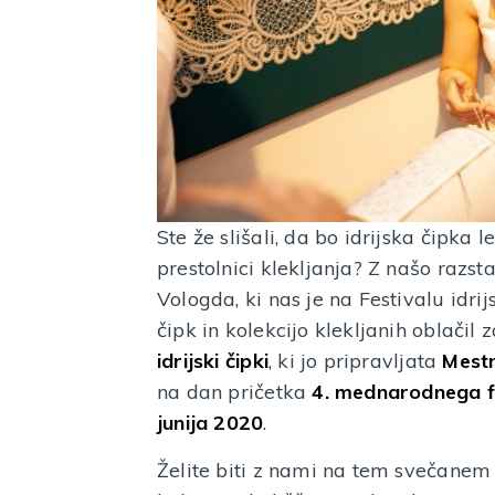
Ste že slišali, da bo idrijska čipka l
prestolnici klekljanja? Z našo raz
Vologda, ki nas je na Festivalu idr
čipk in kolekcijo klekljanih oblačil 
idrijski čipki
, ki jo pripravljata
Mestn
na dan pričetka
4. mednarodnega fe
junija 2020
.
Želite biti z nami na tem svečanem