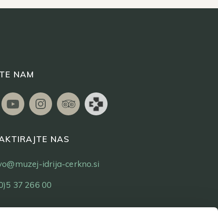
ITE NAM
AKTIRAJTE NAS
tvo@muzej-idrija-cerkno.si
0)5 37 266 00