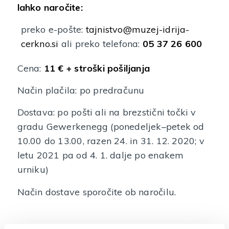
lahko naročite:
preko e-pošte:
tajnistvo@muzej-idrija-
cerkno.si
ali preko telefona:
05 37 26 600
Cena:
11 € + stroški pošiljanja
Način plačila: po predračunu
Dostava: po pošti ali na brezstični točki v
gradu Gewerkenegg (ponedeljek–petek od
10.00 do 13.00, razen 24. in 31. 12. 2020; v
letu 2021 pa od 4. 1. dalje po enakem
urniku)
Način dostave sporočite ob naročilu.