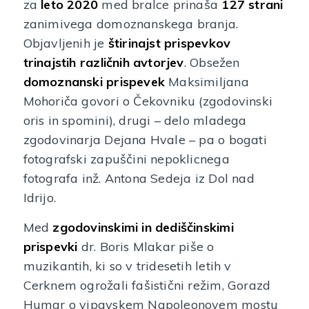
za
leto 2020
med bralce prinaša
127 strani
zanimivega domoznanskega branja.
Objavljenih je
štirinajst prispevkov
trinajstih različnih avtorjev
. Obsežen
domoznanski prispevek
Maksimiljana
Mohoriča govori o Čekovniku (zgodovinski
oris in spomini), drugi – delo mladega
zgodovinarja Dejana Hvale – pa o bogati
fotografski zapuščini nepoklicnega
fotografa inž. Antona Sedeja iz Dol nad
Idrijo.
Med
zgodovinskimi in dediščinskimi
prispevki
dr. Boris Mlakar piše o
muzikantih, ki so v tridesetih letih v
Cerknem ogrožali fašistični režim, Gorazd
Humar o vipavskem Napoleonovem mostu