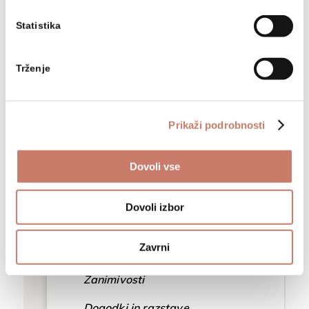
2022
Statistika
2021
2020
Trženje
2019
Prikaži podrobnosti
Dovoli vse
Dovoli izbor
Aktualno dogajanje
Zavrni
Zanimivosti
Dogodki in razstave