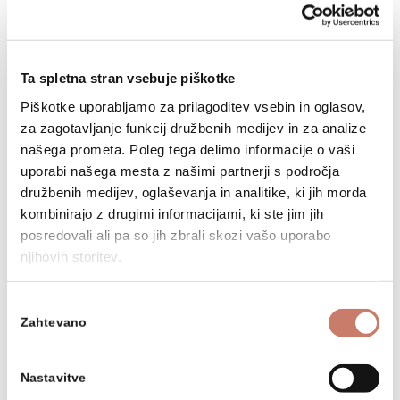
Lepo vabljeni k nakupu in branju!
Ta spletna stran vsebuje piškotke
NAZAJ NA SEZNAM NOVIC
Piškotke uporabljamo za prilagoditev vsebin in oglasov,
za zagotavljanje funkcij družbenih medijev in za analize
našega prometa. Poleg tega delimo informacije o vaši
uporabi našega mesta z našimi partnerji s področja
družbenih medijev, oglaševanja in analitike, ki jih morda
kombinirajo z drugimi informacijami, ki ste jim jih
Arhiv novic
posredovali ali pa so jih zbrali skozi vašo uporabo
njihovih storitev.
2025
Izbira
Zahtevano
soglasja
2024
2023
Nastavitve