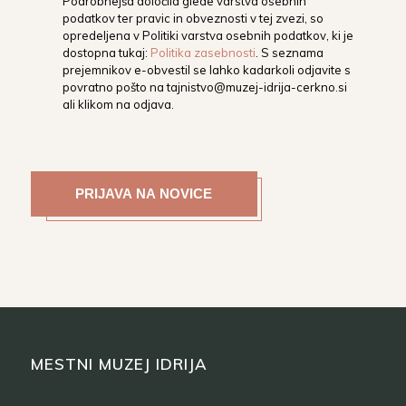
Podrobnejša določila glede varstva osebnih
podatkov ter pravic in obveznosti v tej zvezi, so
opredeljena v Politiki varstva osebnih podatkov, ki je
dostopna tukaj:
Politika zasebnosti
. S seznama
prejemnikov e-obvestil se lahko kadarkoli odjavite s
povratno pošto na
tajnistvo@muzej-idrija-cerkno.si
ali klikom na odjava.
MESTNI MUZEJ IDRIJA