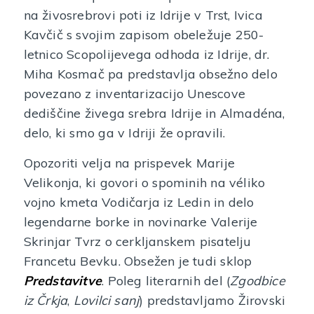
na živosrebrovi poti iz Idrije v Trst, Ivica
Kavčič s svojim zapisom obeležuje 250-
letnico Scopolijevega odhoda iz Idrije, dr.
Miha Kosmač pa predstavlja obsežno delo
povezano z inventarizacijo Unescove
dediščine živega srebra Idrije in Almadéna,
delo, ki smo ga v Idriji že opravili.
Opozoriti velja na prispevek Marije
Velikonja, ki govori o spominih na véliko
vojno kmeta Vodičarja iz Ledin in delo
legendarne borke in novinarke Valerije
Skrinjar Tvrz o cerkljanskem pisatelju
Francetu Bevku. Obsežen je tudi sklop
Predstavitve
. Poleg literarnih del (
Zgodbice
iz Črkja
,
Lovilci sanj
) predstavljamo Žirovski