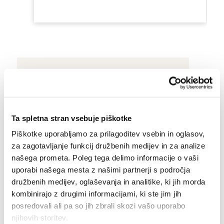
Aktualno dogajanje
Ta spletna stran vsebuje piškotke
Zanimivosti
Piškotke uporabljamo za prilagoditev vsebin in oglasov,
za zagotavljanje funkcij družbenih medijev in za analize
Dogodki in razstave
našega prometa. Poleg tega delimo informacije o vaši
uporabi našega mesta z našimi partnerji s področja
družbenih medijev, oglaševanja in analitike, ki jih morda
kombinirajo z drugimi informacijami, ki ste jim jih
posredovali ali pa so jih zbrali skozi vašo uporabo
njihovih storitev.