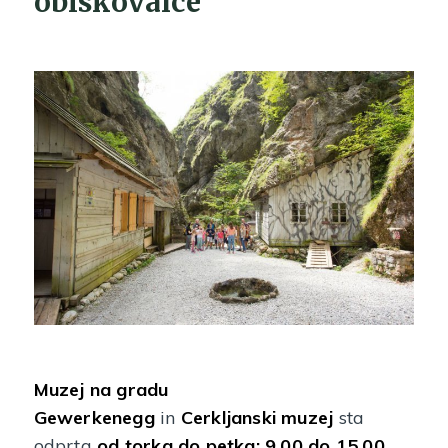
obiskovalce
Muzej na gradu
Gewerkenegg
in
Cerkljanski muzej
sta
odprta
od torka do petka: 9.00 do 15.00
,