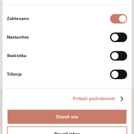
Sledite nam
Izbira
Zahtevano
soglasja
Nastavitve
Statistika
Trženje
Prikaži podrobnosti
Ne zamudite
Dovoli vse
Prijavite se na naše novice in sledite