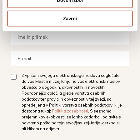
Dovoli izbor
aktualnim dogodkom, prireditvam in
razstavam.
Zavrni
Z vpisom svojega elektronskega naslova soglašate,
da vas Mestni muzej Idrija na vaš elektronski naslov
obvešča o dogodkih, aktivnostih in novostih.
Podrobnejša določila glede varstva osebnih
podatkov ter pravic in obveznosti v tej zvezi, so
opredeljena v Politiki varstva osebnih podatkov, ki je
dostopna tukaj:
Politika zasebnosti
. S seznama
prejemnikov e-obvestil se lahko kadarkoli odjavite s
povratno pošto na
tajnistvo@muzej-idrija-cerkno.si
ali klikom na odjava.