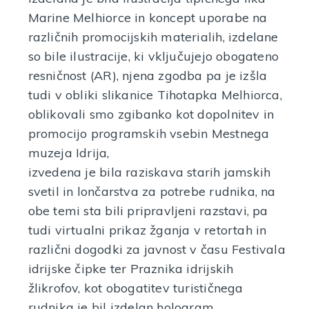
Marine Melhiorce in koncept uporabe na
različnih promocijskih materialih, izdelane
so bile ilustracije, ki vključujejo obogateno
resničnost (AR), njena zgodba pa je izšla
tudi v obliki slikanice Tihotapka Melhiorca,
oblikovali smo zgibanko kot dopolnitev in
promocijo programskih vsebin Mestnega
muzeja Idrija,
izvedena je bila raziskava starih jamskih
svetil in lončarstva za potrebe rudnika, na
obe temi sta bili pripravljeni razstavi, pa
tudi virtualni prikaz žganja v retortah in
različni dogodki za javnost v času Festivala
idrijske čipke ter Praznika idrijskih
žlikrofov, kot obogatitev turističnega
rudnika je bil izdelan hologram