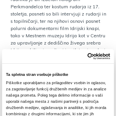
Perkmandelca ter kostum rudarja iz 17.
stoletja, posneti so bili intervjuji z rudarji in
s topilničarji, ter na njihovi osnovi posnet
polurni dokumentarni film Idrijski knapi,
tako v Mestnem muzeju Idrija kot v Centru
za upravljanje z dediščino živega srebra
Idrija so bili pripravljeni in pilotno izvedeni
različni pedagoški in andragoški programi
na temo domačih in umetnostnih obrti,
izdelani so bili novi programi vodenja in
Ta spletna stran vsebuje piškotke
bili testno izvedeni, izdelani so bili učni listi
Piškotke uporabljamo za prilagoditev vsebin in oglasov,
za različne triade OŠ,
za zagotavljanje funkcij družbenih medijev in za analize
izvedene so bile številne promocijske
našega prometa. Poleg tega delimo informacije o vaši
aktivnosti: pripravili in natisnili smo
uporabi našega mesta z našimi partnerji s področja
različne zgibanke, izdelali različne
družbenih medijev, oglaševanja in analitike, ki jih morda
kombinirajo z drugimi informacijami, ki ste jim jih
promocijske materiale, objavljali prispevke