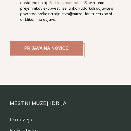
dostopna tukaj:
Politika zasebnosti
. S seznama
prejemnikov e-obvestil se lahko kadarkoli odjavite s
povratno pošto na
tajnistvo@muzej-idrija-cerkno.si
ali klikom na odjava.
MESTNI MUZEJ IDRIJA
O muzeju
Naše zbirke