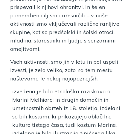
prispevali k njihovi ohranitvi. In še en
pomemben cilj smo uresničili – v naše
aktivnosti smo vključevali različne ranljive
skupine, kot so predšolski in šolski otroci,
mladina, starostniki in ljudje s senzornimi
omejitvami.
Vseh aktivnosti, smo jih v letu in pol uspeli
izvesti, je zelo veliko, zato na tem mestu
naštevamo le nekaj najopaznejših:
izvedena je bila etnološka raziskava o
Marini Melhiorci in drugih domačih in
umetnostnih obrteh iz 18. stoletja, izdelani
so bili kostumi, ki prikazujejo oblačilno
kulturo tistega časa, tudi kostum Marine,
izdelana je bila ilustracija tipičnega lika