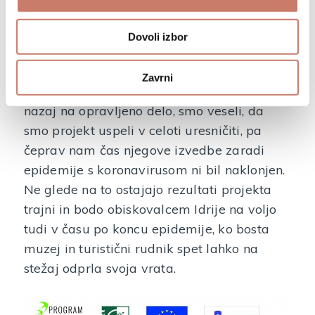
ki jo je Center za upravljanje z dediščino
živega srebra Idrija pripravil v
Dovoli izbor
Antonijevem rovu.
Zavrni
Ko se danes ob zaključku projekta oziramo
nazaj na opravljeno delo, smo veseli, da
smo projekt uspeli v celoti uresničiti, pa
čeprav nam čas njegove izvedbe zaradi
epidemije s koronavirusom ni bil naklonjen.
Ne glede na to ostajajo rezultati projekta
trajni in bodo obiskovalcem Idrije na voljo
tudi v času po koncu epidemije, ko bosta
muzej in turistični rudnik spet lahko na
stežaj odprla svoja vrata.