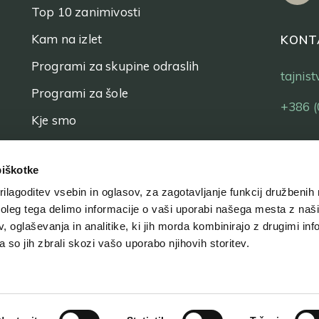
Top 10 zanimivosti
Kam na izlet
KONT
Programi za skupine odraslih
tajnis
Programi za šole
+386 (
Kje smo
Vstopnice
piškotke
ilagoditev vsebin in oglasov, za zagotavljanje funkcij družbenih 
leg tega delimo informacije o vaši uporabi našega mesta z našim
 oglaševanja in analitike, ki jih morda kombinirajo z drugimi inf
pa so jih zbrali skozi vašo uporabo njihovih storitev.