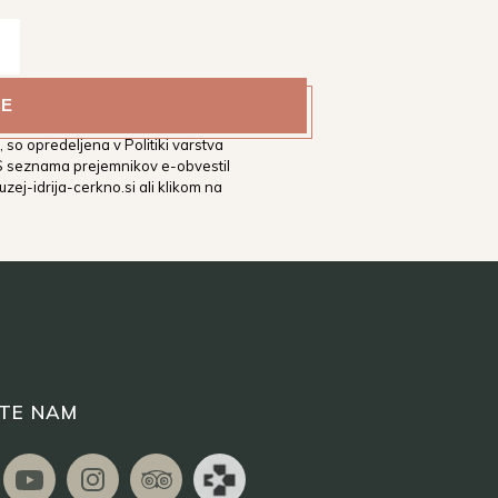
estni muzej Idrija na vaš
tih. Podrobnejša določila glede
 so opredeljena v Politiki varstva
 S seznama prejemnikov e-obvestil
zej-idrija-cerkno.si
ali klikom na
ITE NAM