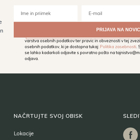
e
Z vpisom svojega elektronskega naslova soglašate, da vas M
in
elektronski naslov obvešča o dogodkih, aktivnostih in novos
varstva osebnih podatkov ter pravic in obveznosti v tej zvezi,
osebnih podatkov, ki je dostopna tukaj:
Politika zasebnosti
.
se lahko kadarkoli odjavite s povratno pošto na
tajnistvo@mu
odjava.
NAČRTUJTE SVOJ OBISK
SLED
Lokacije