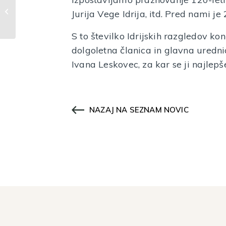
Mestni muzej Idrija v času 40.
Jurija Vege Idrija, itd. Pred nami j
festivala idrijske čipke
S to številko Idrijskih razgledov k
dolgoletna članica in glavna uredn
Ivana Leskovec, za kar se ji najlep
NAZAJ NA SEZNAM NOVIC