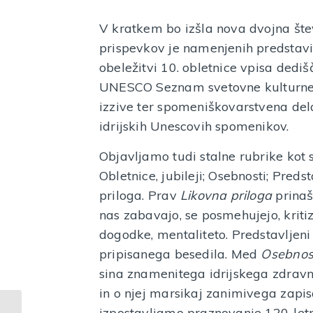
V kratkem bo izšla nova dvojna števi
prispevkov je namenjenih predstav
obeležitvi 10. obletnice vpisa dedi
UNESCO Seznam svetovne kulturne 
izzive ter spomeniškovarstvena del
idrijskih Unescovih spomenikov.
Objavljamo tudi stalne rubrike kot s
Obletnice, jubileji; Osebnosti; Preds
priloga. Prav
Likovna priloga
prinaš
nas zabavajo, se posmehujejo, kritiz
dogodke, mentaliteto. Predstavljeni 
pripisanega besedila. Med
Osebnos
sina znamenitega idrijskega zdravnik
in o njej marsikaj zanimivega zapi
izpostavljamo praznovanje 120-letn