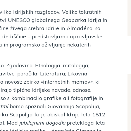
lka Idrijskih razgledov. Veliko tokratnih
itvi UNESCO globalnega Geoparka Idrija in
ščine živega srebra Idrije in Almadéna na
dediščine – predstavljamo upravljavske
a in programsko oživljanje nekaterih
o: Zgodovina; Etnologija, mitologija;
tavitve, poročila; Literatura; Likovna
a novost: zbirko »internetnih memov«, ki
irajo tipične idrijske navade, odnose,
so s kombinacijo grafike ali fotografije in
tmi
bomo spoznali Giovannija Scopolija,
a Scopolija, ki je obiskal Idrijo leta 1812
sal. Med
jubilejnimi dogodki
preteklega leta
ice idrijske realke – današnje Gimnazije