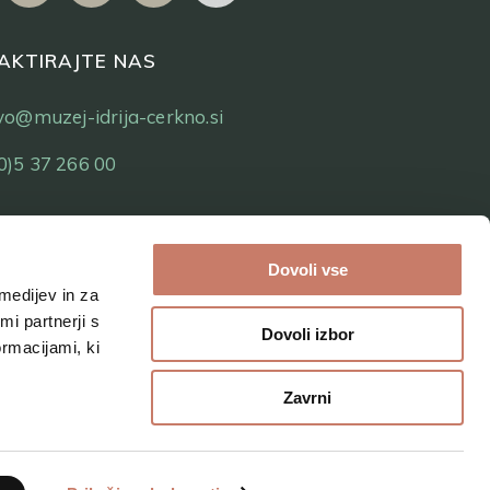
AKTIRAJTE NAS
tvo@muzej-idrija-cerkno.si
0)5 37 266 00
Dovoli vse
medijev in za
i partnerji s
Dovoli izbor
ormacijami, ki
Zavrni