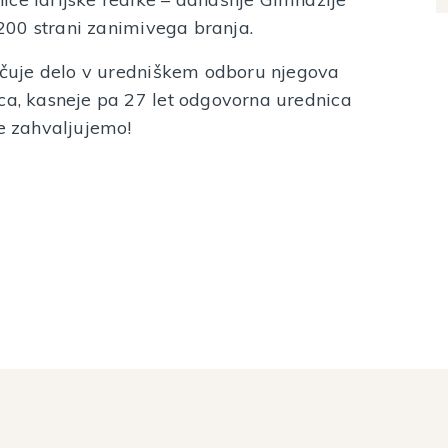
e 200 strani zanimivega branja.
ončuje delo v uredniškem odboru njegova
ica, kasneje pa 27 let odgovorna urednica
še zahvaljujemo!