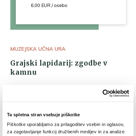
6,00 EUR / osebo
MUZEJSKA UČNA URA
Grajski lapidarij: zgodbe v
kamnu
Program se izvaja po vnaprejšnjem
dogovoru.
Povezava z učno snovjo:
Ta spletna stran vsebuje piškotke
Piškotke uporabljamo za prilagoditev vsebin in oglasov,
za zagotavljanje funkcij družbenih medijev in za analize