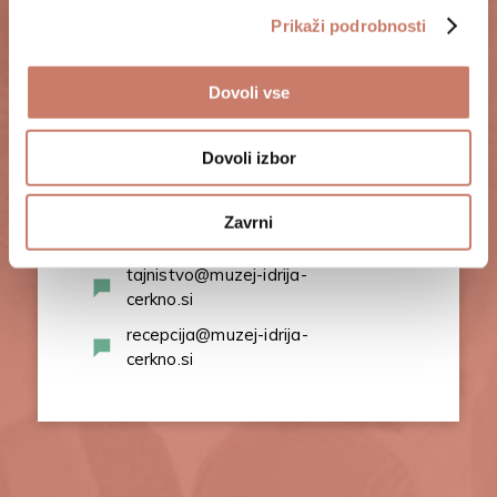
POKLIČITE NAS
Prikaži podrobnosti
+386 (0)5 37 266 00
Dovoli vse
Dovoli izbor
Zavrni
PIŠITE NAM
tajnistvo@muzej-idrija-
cerkno.si
recepcija@muzej-idrija-
cerkno.si