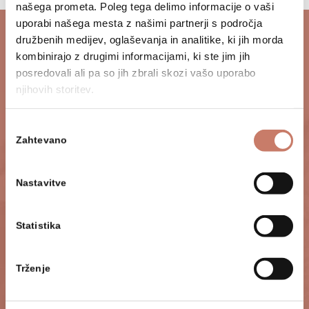
našega prometa. Poleg tega delimo informacije o vaši
uporabi našega mesta z našimi partnerji s področja
družbenih medijev, oglaševanja in analitike, ki jih morda
Najava obiska
kombinirajo z drugimi informacijami, ki ste jim jih
posredovali ali pa so jih zbrali skozi vašo uporabo
Priporočamo, da se o najustreznejši obliki
njihovih storitev.
programa z muzejsko službo dogovorite ob
najavi. Ta ukrep dodatno zagotavlja
Izbira
kakovostno izvedbo programa, kar bo v
Zahtevano
soglasja
obojestransko zadovoljstvo. Prav tako ob
najavi opozorite na posebne želje glede
Nastavitve
vsebine ali časovnih omejitev. Z veseljem
bomo odgovorili na vsa vaša dodatna
Statistika
vprašanja.
Trženje