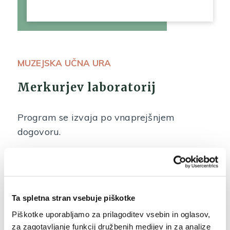
MUZEJSKA UČNA URA
Merkurjev laboratorij
Program se izvaja po vnaprejšnjem
dogovoru.
Povezava z učno snovjo:
dediščina, muzeji, spoznavanje okolja,
zgodovina novega veka, globalizacija, živo
Ta spletna stran vsebuje piškotke
srebro, ekologija, UNESCO
Piškotke uporabljamo za prilagoditev vsebin in oglasov,
za zagotavljanje funkcij družbenih medijev in za analize