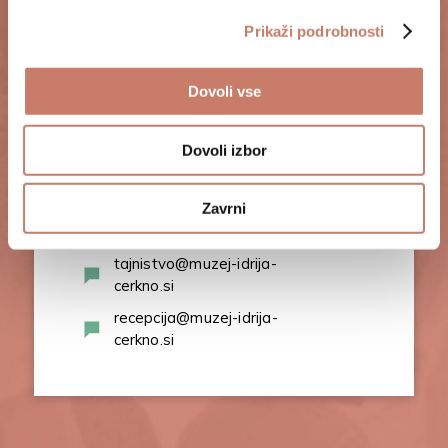
Prikaži podrobnosti
POKLIČITE NAS
+386 (0)5 37 266 00
Dovoli vse
Dovoli izbor
Zavrni
PIŠITE NAM
tajnistvo@muzej-idrija-
cerkno.si
recepcija@muzej-idrija-
cerkno.si