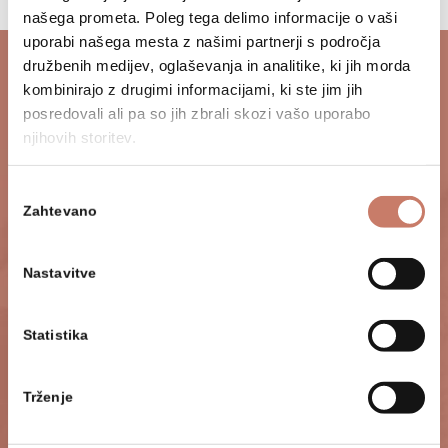
našega prometa. Poleg tega delimo informacije o vaši
uporabi našega mesta z našimi partnerji s področja
družbenih medijev, oglaševanja in analitike, ki jih morda
kombinirajo z drugimi informacijami, ki ste jim jih
Najava obiska
posredovali ali pa so jih zbrali skozi vašo uporabo
Priporočamo, da se o najustreznejši obliki
njihovih storitev.
programa z muzejsko službo dogovorite ob
Izbira
najavi. Ta ukrep dodatno zagotavlja
Zahtevano
soglasja
kakovostno izvedbo programa, kar bo v
obojestransko zadovoljstvo. Prav tako ob
Nastavitve
najavi opozorite na posebne želje glede
vsebine ali časovnih omejitev. Z veseljem
bomo odgovorili na vsa vaša dodatna
Statistika
vprašanja.
Trženje