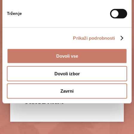
bomo odgovorili na vsa vaša dodatna
Trženje
vprašanja.
Prikaži podrobnosti
POKLIČITE NAS
Dovoli vse
Dovoli izbor
Zavrni
PIŠITE NAM