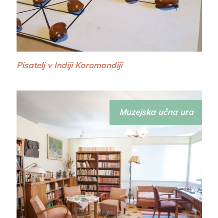
Pisatelj v Indiji Koromandiji
Muzejska učna ura