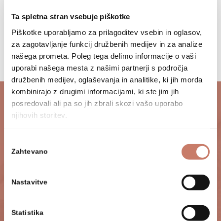
Povezava z učno snovjo:
Ta spletna stran vsebuje piškotke
slovenski pisatelj France Bevk, življenje
Piškotke uporabljamo za prilagoditev vsebin in oglasov,
nekoč in danes
za zagotavljanje funkcij družbenih medijev in za analize
našega prometa. Poleg tega delimo informacije o vaši
uporabi našega mesta z našimi partnerji s področja
družbenih medijev, oglaševanja in analitike, ki jih morda
kombinirajo z drugimi informacijami, ki ste jim jih
posredovali ali pa so jih zbrali skozi vašo uporabo
Najava obiska
njihovih storitev.
Priporočamo, da se o najustreznejši obliki
Izbira
programa z muzejsko službo dogovorite ob
Zahtevano
soglasja
najavi. Ta ukrep dodatno zagotavlja
kakovostno izvedbo programa, kar bo v
Nastavitve
obojestransko zadovoljstvo. Prav tako ob
najavi opozorite na posebne želje glede
Statistika
vsebine ali časovnih omejitev. Z veseljem