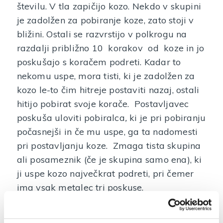
številu. V tla zapičijo kozo. Nekdo v skupini
je zadolžen za pobiranje koze, zato stoji v
bližini. Ostali se razvrstijo v polkrogu na
razdalji približno 10 korakov od koze in jo
poskušajo s koračem podreti. Kadar to
nekomu uspe, mora tisti, ki je zadolžen za
kozo le-to čim hitreje postaviti nazaj, ostali
hitijo pobirat svoje korače. Postavljavec
poskuša uloviti pobiralca
,
ki je pri pobiranju
počasnejši in če mu uspe, ga ta nadomesti
pri postavljanju koze. Zmaga tista skupina
ali posameznik (če je skupina samo ena), ki
ji uspe kozo največkrat podreti, pri čemer
ima vsak metalec tri poskuse.