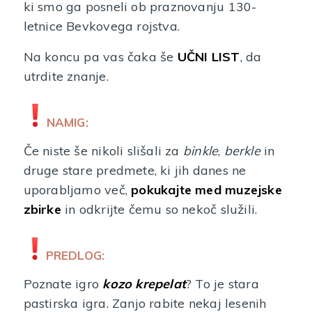
ki smo ga posneli ob praznovanju 130-
letnice Bevkovega rojstva.
Na koncu pa vas čaka še
UČNI LIST
, da
utrdite znanje.
NAMIG:
Če niste še nikoli slišali za
binkle
,
berkle
in
druge stare predmete, ki jih danes ne
uporabljamo več,
pokukajte med muzejske
zbirke
in odkrijte čemu so nekoč služili.
PREDLOG:
Poznate igro
kozo krepelat
? To je stara
pastirska igra. Zanjo rabite nekaj lesenih