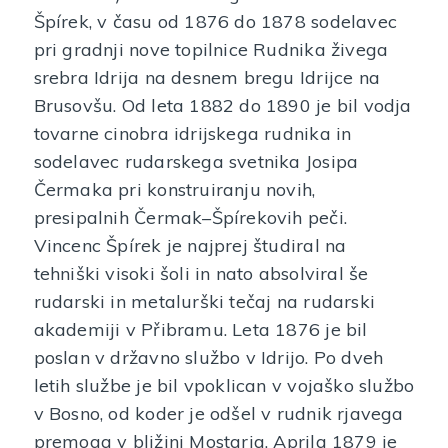
Špírek, v času od 1876 do 1878 sodelavec
pri gradnji nove topilnice Rudnika živega
srebra Idrija na desnem bregu Idrijce na
Brusovšu. Od leta 1882 do 1890 je bil vodja
tovarne cinobra idrijskega rudnika in
sodelavec rudarskega svetnika Josipa
Čermaka pri konstruiranju novih,
presipalnih Čermak–Špírekovih peči.
Vincenc Špírek je najprej študiral na
tehniški visoki šoli in nato absolviral še
rudarski in metalurški tečaj na rudarski
akademiji v Přibramu. Leta 1876 je bil
poslan v državno službo v Idrijo. Po dveh
letih službe je bil vpoklican v vojaško službo
v Bosno, od koder je odšel v rudnik rjavega
premoga v bližini Mostarja. Aprila 1879 je