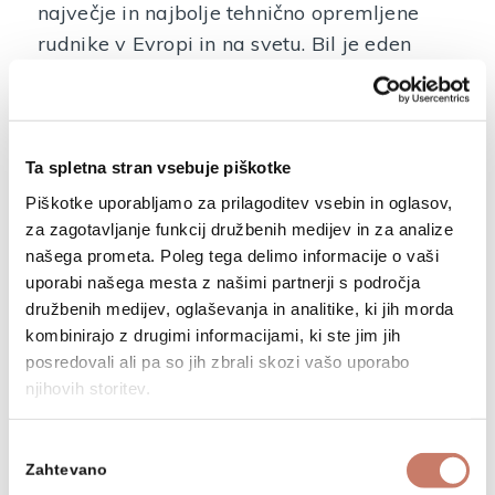
največje in najbolje tehnično opremljene
rudnike v Evropi in na svetu. Bil je eden
glavnih nosilcev tehnološkega procesa
pridobivanja živega srebra in razvoja peči
za žganje rude.
Ta spletna stran vsebuje piškotke
Anton Zelenc
Piškotke uporabljamo za prilagoditev vsebin in oglasov,
za zagotavljanje funkcij družbenih medijev in za analize
našega prometa. Poleg tega delimo informacije o vaši
uporabi našega mesta z našimi partnerji s področja
družbenih medijev, oglaševanja in analitike, ki jih morda
kombinirajo z drugimi informacijami, ki ste jim jih
posredovali ali pa so jih zbrali skozi vašo uporabo
njihovih storitev.
Izbira
Zahtevano
soglasja