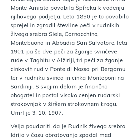
Monte Amiata povabila Špíreka k vodenju
njihovega podjetja. Leta 1890 je to povabilo
sprejel in zgradil številne peči v rudnikih
živega srebra Siele, Cornacchino,
Montebuono in Abbadia San Salvatore, leta
1901 pa še dve peči za žganje svinčeve
rude v Taghitu v Alžiriji, tri peči za žganje
cinkovih rud v Ponte di Nossa pri Bergamu
ter v rudniku svinca in cinka Monteponi na
Sardiniji. S svojim delom je finančno
obogatel in postal visoko cenjen rudarski
strokovnjak v širšem strokovnem krogu.
Umrl je 3. 10. 1907.
Velja poudariti, da je Rudnik živega srebra
Idrija v času obratovanja spadal med