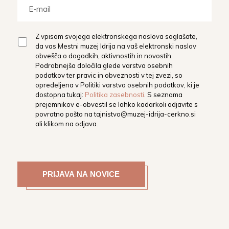
Z vpisom svojega elektronskega naslova soglašate,
da vas Mestni muzej Idrija na vaš elektronski naslov
obvešča o dogodkih, aktivnostih in novostih.
Podrobnejša določila glede varstva osebnih
podatkov ter pravic in obveznosti v tej zvezi, so
opredeljena v Politiki varstva osebnih podatkov, ki je
dostopna tukaj:
Politika zasebnosti
. S seznama
prejemnikov e-obvestil se lahko kadarkoli odjavite s
povratno pošto na
tajnistvo@muzej-idrija-cerkno.si
ali klikom na odjava.