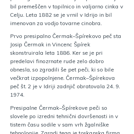
bil premeščen v topilnico in valjarno cinka v
Celju. Leta 1882 se je vrnil v Idrijo in bil
imenovan za vodjo tovarne cinobra.
Prvo presipalno Čermak–Špírekovo peč sta
Josip Čermak in Vincenc Špírek
skonstruirala leta 1886. Ker se je pri
predelavi finozrnate rude zelo dobro
obnesla, so zgradili še pet peči, ki so bile
večkrat izpopolnjene. Čermak–Špírekova
peč št. 2 je v Idriji zadnjič obratovala 24. 9.
1974.
Presipalne Čermak–Špírekove peči so
slovele po izredni tehnični dovršenosti in v
tistem času sodile v sam vrh žgalniške
tehnologije. Zaradi tega je toskanska firma