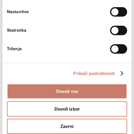
Kondenzatorji Čermak–Špírekove peči
Nastavitve
(fototeka MMI)
Statistika
Trženje
NAZAJ NA SEZNAM OBČASNIH RAZSTAV
Prikaži podrobnosti
Dovoli vse
Osnovne informacije
Dovoli izbor
+386 (0)5 37 266 00
Zavrni