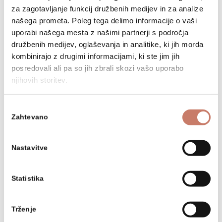
za zagotavljanje funkcij družbenih medijev in za analize
našega prometa. Poleg tega delimo informacije o vaši
uporabi našega mesta z našimi partnerji s področja
družbenih medijev, oglaševanja in analitike, ki jih morda
kombinirajo z drugimi informacijami, ki ste jim jih
posredovali ali pa so jih zbrali skozi vašo uporabo
njihovih storitev.
Izbira
Zahtevano
soglasja
Nastavitve
Ljudmila Lampe
Statistika
roj. 1946 v Idrijskem Logu, živi v Zadlogu
Trženje