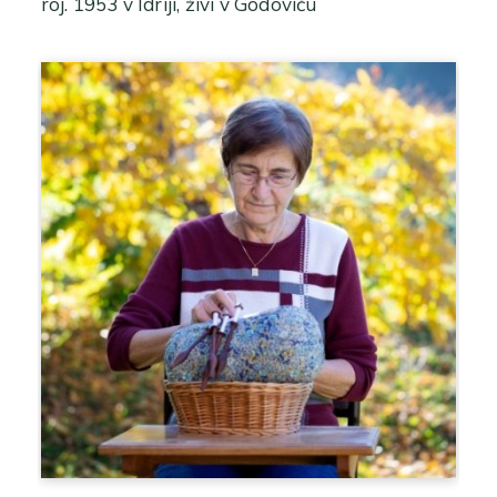
roj. 1953 v Idriji, živi v Godoviču