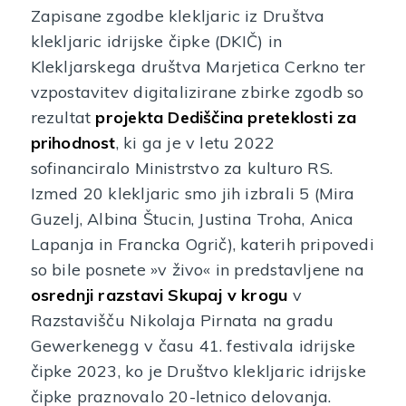
Zapisane zgodbe klekljaric iz Društva
klekljaric idrijske čipke (DKIČ) in
Klekljarskega društva Marjetica Cerkno ter
vzpostavitev digitalizirane zbirke zgodb so
rezultat
projekta
Dediščina preteklosti za
prihodnost
, ki ga je v letu 2022
sofinanciralo Ministrstvo za kulturo RS.
Izmed 20 klekljaric smo jih izbrali 5 (Mira
Guzelj, Albina Štucin, Justina Troha, Anica
Lapanja in Francka Ogrič), katerih pripovedi
so bile posnete »v živo« in predstavljene na
osrednji razstavi Skupaj v krogu
v
Razstavišču Nikolaja Pirnata na gradu
Gewerkenegg v času 41. festivala idrijske
čipke 2023, ko je Društvo klekljaric idrijske
čipke praznovalo 20-letnico delovanja.