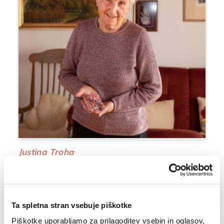
Justina Troha
roj. 1936 v Kanomlji, živi v Idriji
Ta spletna stran vsebuje piškotke
Piškotke uporabljamo za prilagoditev vsebin in oglasov,