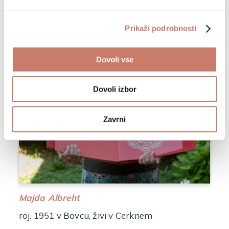
Prikaži podrobnosti
Dovoli vse
Dovoli izbor
Zavrni
Majda Albreht
roj. 1951 v Bovcu, živi v Cerknem