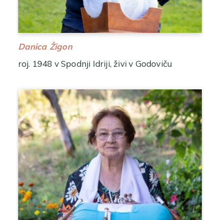
Danica Žigon
roj. 1948 v Spodnji Idriji, živi v Godoviču