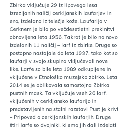
Zbirka vključuje 29 iz lipovega lesa
izrezljanih naličij cerkljanskih laufarjev in
eno, izdelano iz telečje kože. Laufarija v
Cerknem je bila po večdesetletni prekinitvi
obnovljena leta 1956. Takrat je bilo na novo
izdelanih 11 naličij – larf iz zbirke. Druge so
postopno nastajale do leta 1997, tako kot so
laufarji v svojo skupino vključevali nove
like. Larfe so bile leta 1989 odkupljene in
vključene v Etnološko muzejsko zbirko. Leta
2014 se je oblikovala samostojna Zbirka
pustnih mask. Ta vključuje vseh 26 larf,
vključenih v cerkljansko laufarijo in
predstavljenih na stalni razstavi Pust je kriv!
– Pripoved o cerkljanskih laufarjih. Druge
štiri larfe so dvojniki, ki smo jih dali izdelati