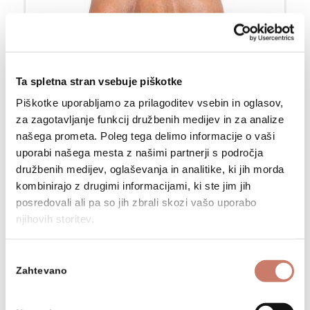
Ta spletna stran vsebuje piškotke
Piškotke uporabljamo za prilagoditev vsebin in oglasov,
za zagotavljanje funkcij družbenih medijev in za analize
našega prometa. Poleg tega delimo informacije o vaši
uporabi našega mesta z našimi partnerji s področja
Larfa - ta žakljev
družbenih medijev, oglaševanja in analitike, ki jih morda
kombinirajo z drugimi informacijami, ki ste jim jih
posredovali ali pa so jih zbrali skozi vašo uporabo
njihovih storitev.
Izbira
Zahtevano
soglasja