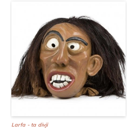
Larfa - ta divji