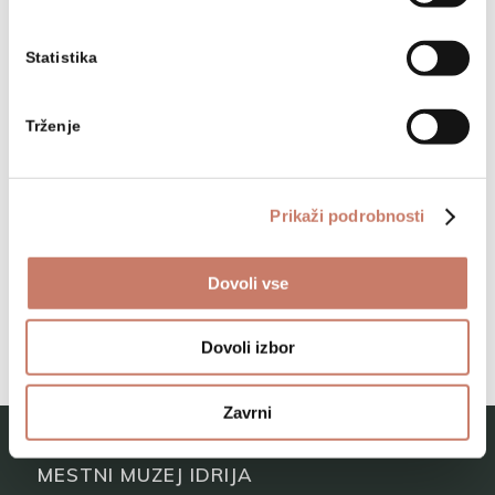
Idrijska kamšt
Cerkljanski muzej
Statistika
Idrijska rudarska hiša
Trženje
Domačija pisatelja Franceta
Bevka
Partizanska tiskarna Slovenija
Prikaži podrobnosti
Tehniški oddelek muzeja v
Frančiškovem jašku
Dovoli vse
Dovoli izbor
Zavrni
MESTNI MUZEJ IDRIJA