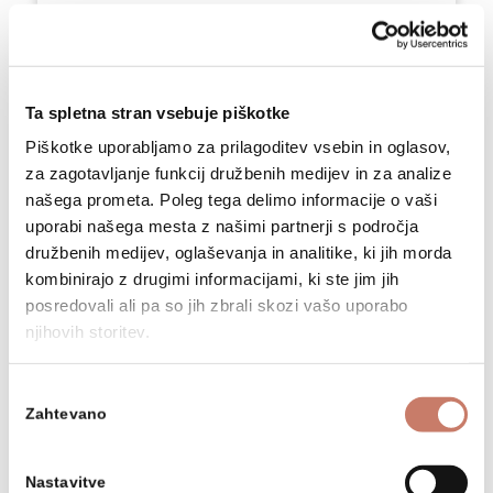
KAKO DO LOKACIJE
Ta spletna stran vsebuje piškotke
Piškotke uporabljamo za prilagoditev vsebin in oglasov,
za zagotavljanje funkcij družbenih medijev in za analize
našega prometa. Poleg tega delimo informacije o vaši
uporabi našega mesta z našimi partnerji s področja
družbenih medijev, oglaševanja in analitike, ki jih morda
kombinirajo z drugimi informacijami, ki ste jim jih
posredovali ali pa so jih zbrali skozi vašo uporabo
Lokacije
njihovih storitev.
Izbira
Grad Gewerkenegg
Zahtevano
soglasja
Partizanska bolnica Franja
Nastavitve