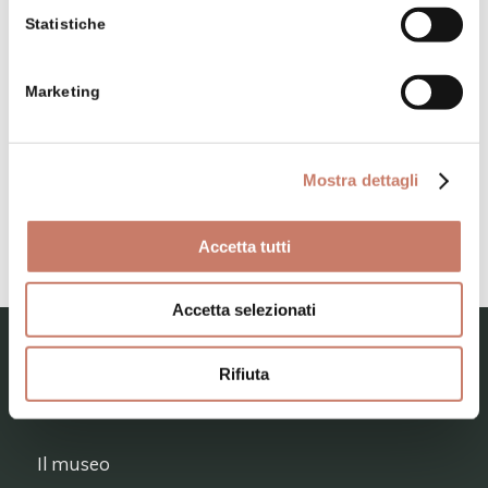
Fattoria dello scrittore Franc
Statistiche
Bevk
Settore tecnico del museo del
pozzo di Francesco
Marketing
Casa del minatore di Idrija
Mostra dettagli
Castello Gewerkenegg
Accetta tutti
Accetta selezionati
MESTNI MUZEJ IDRIJA – MUSEO CIVICO DI
Rifiuta
IDRIJA
Il museo