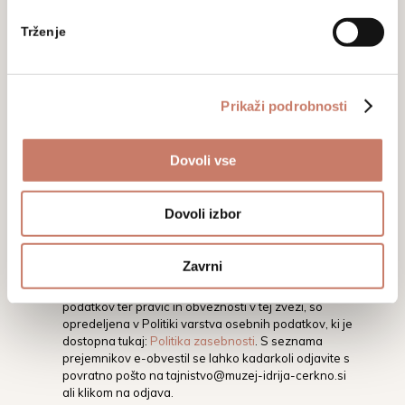
Prijavite se na naše novice in sledite
Trženje
aktualnim dogodkom, prireditvam in
razstavam.
Prikaži podrobnosti
Dovoli vse
Dovoli izbor
Z vpisom svojega elektronskega naslova soglašate,
da vas Mestni muzej Idrija na vaš elektronski naslov
Zavrni
obvešča o dogodkih, aktivnostih in novostih.
Podrobnejša določila glede varstva osebnih
podatkov ter pravic in obveznosti v tej zvezi, so
opredeljena v Politiki varstva osebnih podatkov, ki je
dostopna tukaj:
Politika zasebnosti
. S seznama
prejemnikov e-obvestil se lahko kadarkoli odjavite s
povratno pošto na
tajnistvo@muzej-idrija-cerkno.si
ali klikom na odjava.