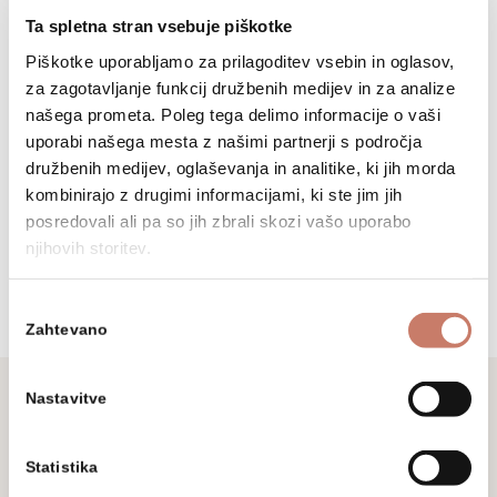
Ta spletna stran vsebuje piškotke
Sledite nam
Piškotke uporabljamo za prilagoditev vsebin in oglasov,
za zagotavljanje funkcij družbenih medijev in za analize
našega prometa. Poleg tega delimo informacije o vaši
uporabi našega mesta z našimi partnerji s področja
družbenih medijev, oglaševanja in analitike, ki jih morda
kombinirajo z drugimi informacijami, ki ste jim jih
posredovali ali pa so jih zbrali skozi vašo uporabo
njihovih storitev.
Izbira
Zahtevano
soglasja
Nastavitve
Ne zamudite
Statistika