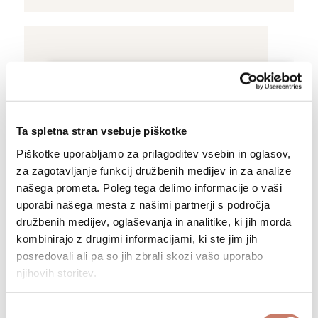
Kontakt
+386 (0)5 37 266 00
Ta spletna stran vsebuje piškotke
tajnistvo@muzej-idrija-
Piškotke uporabljamo za prilagoditev vsebin in oglasov,
cerkno.si
za zagotavljanje funkcij družbenih medijev in za analize
našega prometa. Poleg tega delimo informacije o vaši
uporabi našega mesta z našimi partnerji s področja
družbenih medijev, oglaševanja in analitike, ki jih morda
kombinirajo z drugimi informacijami, ki ste jim jih
posredovali ali pa so jih zbrali skozi vašo uporabo
njihovih storitev.
Oglejte si tudi
Izbira