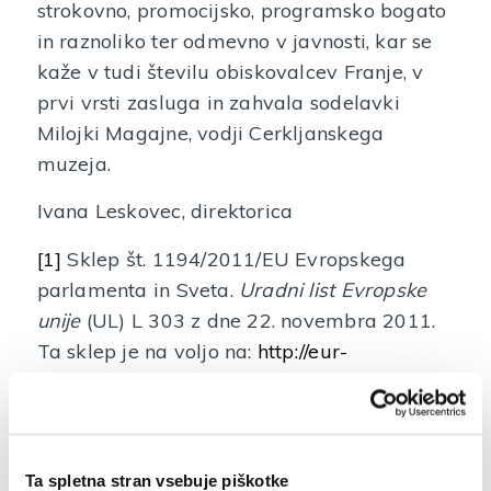
strokovno, promocijsko, programsko bogato
in raznoliko ter odmevno v javnosti, kar se
kaže v tudi številu obiskovalcev Franje, v
prvi vrsti zasluga in zahvala sodelavki
Milojki Magajne, vodji Cerkljanskega
muzeja.
Ivana Leskovec, direktorica
[1]
Sklep št. 1194/2011/EU Evropskega
parlamenta in Sveta.
Uradni list Evropske
unije
(UL) L 303 z dne 22. novembra 2011.
Ta sklep je na voljo na:
http://eur-
lex.europa.eu/LexUriServ/LexUriServ.do?
uri=OJ:L:2011:303:0001:0009:SL:PDF
.
Ta spletna stran vsebuje piškotke