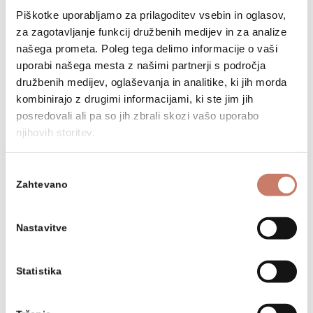
Piškotke uporabljamo za prilagoditev vsebin in oglasov,
za zagotavljanje funkcij družbenih medijev in za analize
našega prometa. Poleg tega delimo informacije o vaši
uporabi našega mesta z našimi partnerji s področja
družbenih medijev, oglaševanja in analitike, ki jih morda
kombinirajo z drugimi informacijami, ki ste jim jih
posredovali ali pa so jih zbrali skozi vašo uporabo
njihovih storitev.
Izbira
Zahtevano
soglasja
Sodelovanje med nosilci znaka, odprtje gostujoče razstave Muzeja
Nastavitve
Krapinskih neandertalcev, Cerkljanski muzej, 1. 6. 2018
Statistika