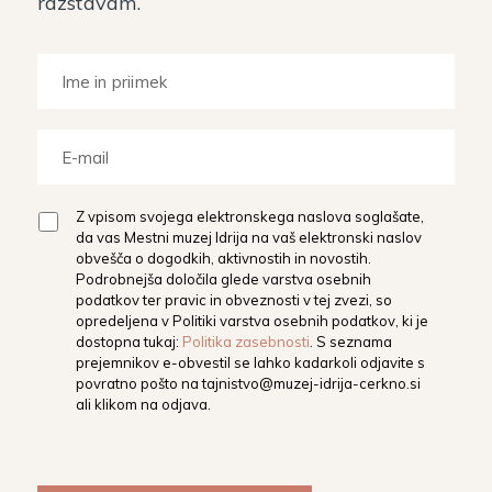
razstavam.
Z vpisom svojega elektronskega naslova soglašate,
da vas Mestni muzej Idrija na vaš elektronski naslov
obvešča o dogodkih, aktivnostih in novostih.
Podrobnejša določila glede varstva osebnih
podatkov ter pravic in obveznosti v tej zvezi, so
opredeljena v Politiki varstva osebnih podatkov, ki je
dostopna tukaj:
Politika zasebnosti
. S seznama
prejemnikov e-obvestil se lahko kadarkoli odjavite s
povratno pošto na
tajnistvo@muzej-idrija-cerkno.si
ali klikom na odjava.