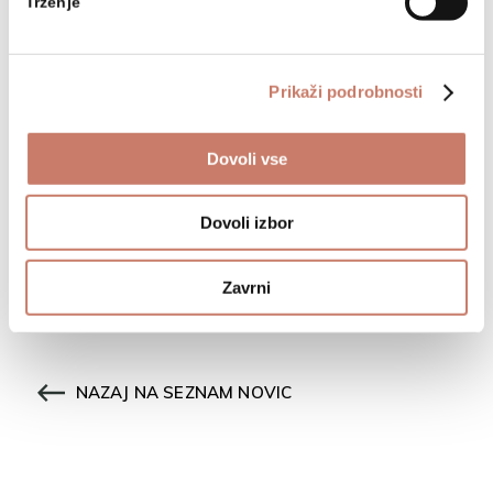
Trženje
Prikaži podrobnosti
Dovoli vse
Dovoli izbor
Udeležba na konferenci predstavnikov nosilcev znaka evropske dediščine,
Zavrni
Bruselj, 22. 10. 2019
NAZAJ NA SEZNAM NOVIC