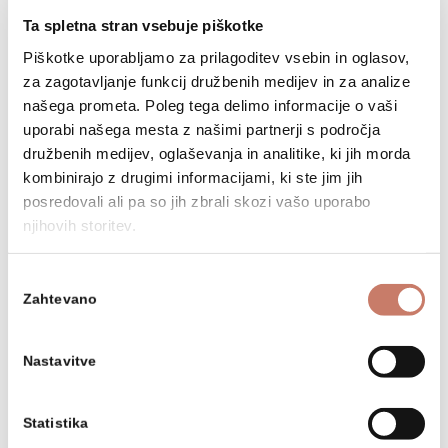
2019
Ta spletna stran vsebuje piškotke
Piškotke uporabljamo za prilagoditev vsebin in oglasov,
za zagotavljanje funkcij družbenih medijev in za analize
našega prometa. Poleg tega delimo informacije o vaši
uporabi našega mesta z našimi partnerji s področja
družbenih medijev, oglaševanja in analitike, ki jih morda
kombinirajo z drugimi informacijami, ki ste jim jih
Aktualno dogajanje
posredovali ali pa so jih zbrali skozi vašo uporabo
njihovih storitev.
Izbira
Zanimivosti
Zahtevano
soglasja
Dogodki in razstave
Nastavitve
Statistika