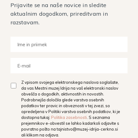
Prijavite se na naše novice in sledite
aktualnim dogodkom, prireditvam in
razstavam.
Z vpisom svojega elektronskega naslova soglašate,
da vas Mestni muzej Idrija na vaš elektronski naslov
obvešča o dogodkih, aktivnostih in novostih.
Podrobnejša določila glede varstva osebnih
podatkov ter pravic in obveznosti v tej zvezi, so
opredeljena v Politiki varstva osebnih podatkov, ki je
dostopna tukaj:
Politika zasebnosti
. S seznama
prejemnikov e-obvestil se lahko kadarkoli odjavite s
povratno pošto na
tajnistvo@muzej-idrija-cerkno.si
ali klikom na odjava.