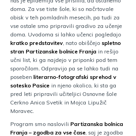
nas je epidemija vse prisilila, da ostanemo
doma. Za vse tiste šole, ki so načrtovale
obisk v teh pomladnih mesecih, pa tudi za
vse ostale smo pripravili gradivo za učenje
doma. Uvodoma si lahko učenci pogledajo
kratko predstavitev
, nato obiščejo
spletno
stran Partizanske bolnice Franja
in rešijo
učni list, ki ga najdejo v priponki pod tem
sporočilom. Odpravijo pa se lahko tudi na
poseben
literarno-fotografski sprehod v
sotesko Pasice
in njeno okolico, ki sta ga
pred leti pripravili učiteljici Osnovne šole
Cerkno Anica Svetik in Mojca Lipužič
Moravec.
Program smo naslovili
Partizanska bolnica
Franja – zgodba za vse čase
, saj je zgodba